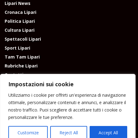
Lipari News
Cronaca Lipari
Politica Lipari
Cultura Lipari
Spettacoli Lipari
Sport Lipari
Tam Tam Lipari
Rubriche Lipari
Contatti
Impostazioni sui cookie
Utilizziamo i cookie per offrirti un'esperienza di navigazione
ottimale, personalizzare contenuti e annunci, e analizzare il
nostro traffico. Puoi scegliere di accettare tutti i cookie o
Direttore responsabile: Peppe Paino - Eolmedia, via Zinzolo, 20 - 980555 -
personalizzare le tue preferenze.
Lipari (Me) - Tel. 3924544698 e-mail: giornaledilipari@gmail.com -
peppepaino1@gmail.com Testata registrata al Tribunale di Barcellona
P.G.
Customize
Reject All
Accept All