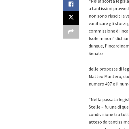
“Nella scorsa legis
a tantissimi provved
non sono riusciti a 
vanificare gli sforzi
commissione di incar
Isole minori” dichiar
dunque, l’incardina
Senato
delle proposte di leg
Matteo Mantero, due 
numero 497 e il num
“Nella passata legis
Stelle – fu una di q
condivisione tra tut
atteso da tantissim