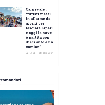
Carnevale :
“turisti messi
in allarme da
giorni per
lasciare Lipari
e oggi la nave
è partita con
dieci auto e un
camion”
13 SETTEMBRE 2024
ccomandati
rotezione solare e