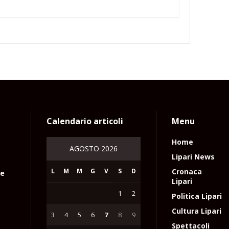
Calendario articoli
Menu
Home
AGOSTO 2026
Lipari News
L
M
M
G
V
S
D
Cronaca
le
Lipari
1
2
Politica Lipari
Cultura Lipari
3
4
5
6
7
8
9
Spettacoli