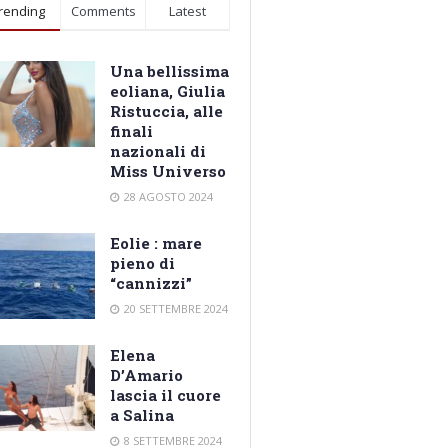
rending
Comments
Latest
Una bellissima
eoliana, Giulia
Ristuccia, alle
finali
nazionali di
Miss Universo
28 AGOSTO 2024
Eolie : mare
pieno di
“cannizzi”
20 SETTEMBRE 2024
Elena
D’Amario
lascia il cuore
a Salina
8 SETTEMBRE 2024