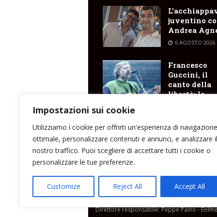
L’acchiappa
juventino c
Andrea Agne
6 AGOSTO 2026
Francesco
Guccini, il
canto della
libertà: la
Sicilia gene
Impostazioni sui cookie
e il filo della
memoria ch
Utilizziamo i cookie per offrirti un'esperienza di navigazion
arriva fino a
ottimale, personalizzare contenuti e annunci, e analizzare i
Lipari
nostro traffico. Puoi scegliere di accettare tutti i cookie o
6 AGOSTO 2026
personalizzare le tue preferenze.
Customize
Reject All
Accept All
Direttore responsabile: Peppe Paino - Eolmed