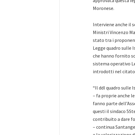
approvata questa leg
Moronese.
Interviene anche il 
Ministri Vincenzo Ma
stato tra i proponen
Legge quadro sulle Is
che hanno fornito so
sistema operativo L
introdotti nel citato
“Il ddl quadro sulle
– fa proprie anche le
fanno parte dell’Ass
questi il sindaco 5S
contribuito a dare fo
– continua Santangel
e la valorizzazione di