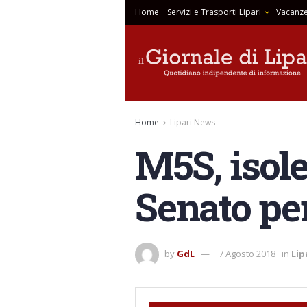
Home
Servizi e Trasporti Lipari
Vacanze
Home
Lipari News
M5S, isole
Senato per
by
GdL
7 Agosto 2018
in
Lip