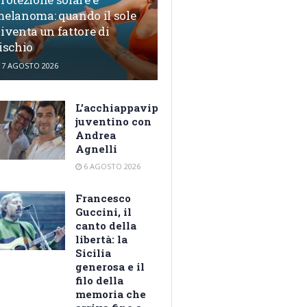
elanoma: quando il sole
iventa un fattore di
ischio
7 AGOSTO 2026
L’acchiappavip
juventino con
Andrea
Agnelli
6 AGOSTO 2026
Francesco
Guccini, il
canto della
libertà: la
Sicilia
generosa e il
filo della
memoria che