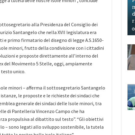
ge a tutela delle nostre Isole minori”, conclude
m
d
r
sottosegretario alla Presidenza del Consiglio dei
urizio Santangelo che nella XVII legislatura era
ti e primo firmatario del disegno di legge A.S.1650-
ole minori, frutto della condivisione con i cittadini
luzioni e proposte direttamente all’interno del
ex del Movimento 5 Stelle, oggi, ampiamente
 testo unico.
 Isole minori – afferma il sottosegretario Santangelo
 istanze, le proposte e le richieste dei sindaci che
emblea generale dei sindaci delle Isole minori, tra
telle di Pantelleria Vincenzo Campo che ha
rza propulsiva al dibattito sul testo”. “Gli obiettivi
o – sono legati allo sviluppo sostenibile, la tutela
 tutte le nostre belle isole italiane”.