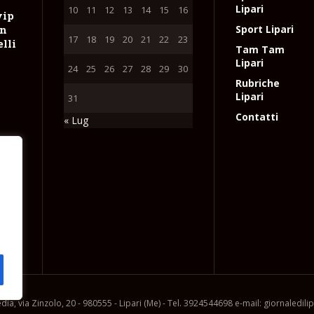
Lipari
10
11
12
13
14
15
16
vip
on
Sport Lipari
17
18
19
20
21
22
23
lli
Tam Tam
Lipari
24
25
26
27
28
29
30
Rubriche
Lipari
31
Contatti
« Lug
rosa
e
e
l
ia, via Zinzolo, 20 - 980555 - Lipari (Me) - Tel. 3924544698 e-mail: giornaledil