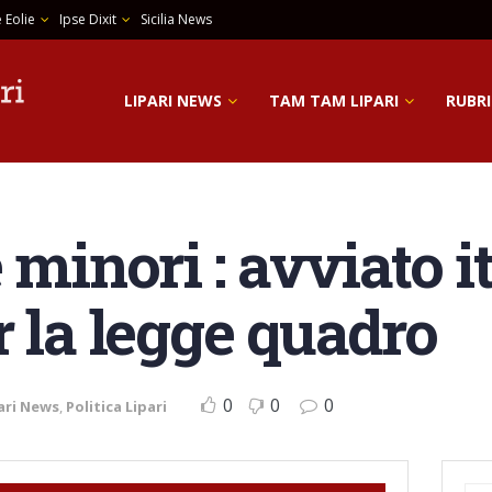
 Eolie
Ipse Dixit
Sicilia News
LIPARI NEWS
TAM TAM LIPARI
RUBRI
 minori : avviato it
 la legge quadro
0
0
0
ari News
,
Politica Lipari