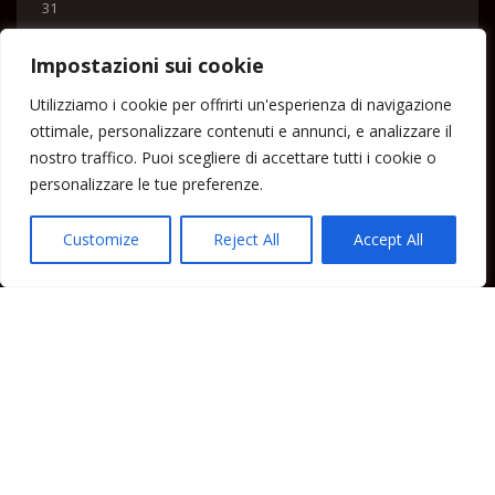
31
« Lug
Impostazioni sui cookie
Menu
Utilizziamo i cookie per offrirti un'esperienza di navigazione
ottimale, personalizzare contenuti e annunci, e analizzare il
Home
nostro traffico. Puoi scegliere di accettare tutti i cookie o
Lipari News
personalizzare le tue preferenze.
Cronaca Lipari
Politica Lipari
Customize
Reject All
Accept All
Cultura Lipari
Spettacoli Lipari
Sport Lipari
Tam Tam Lipari
Rubriche Lipari
Contatti