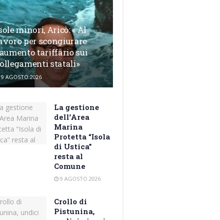
sole minori, Aricò: « Al
avoro per scongiurare
’aumento tariffario sui
ollegamenti statali»
9 AGOSTO 2026
La gestione
dell’Area
Marina
Protetta “Isola
di Ustica”
resta al
Comune
9 AGOSTO 2026
Crollo di
Pistunina,