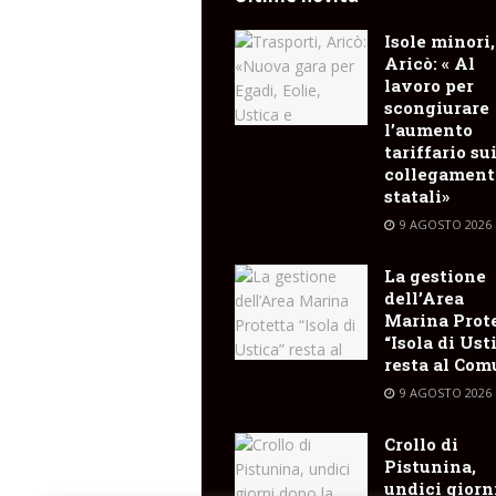
Isole minori,
Aricò: « Al
lavoro per
scongiurare
l’aumento
tariffario su
collegament
statali»
9 AGOSTO 2026
La gestione
dell’Area
Marina Prot
“Isola di Ust
resta al Co
9 AGOSTO 2026
Crollo di
Pistunina,
undici giorn