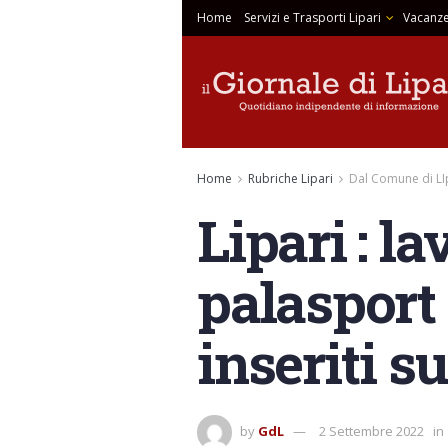
Home
Servizi e Trasporti Lipari
Vacanze
Home
Rubriche Lipari
Dal Comune di LI
Lipari : l
palasport 
inseriti s
by
GdL
2 Settembre 2022
in