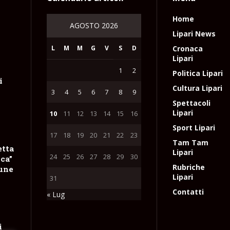
Home
AGOSTO 2026
Lipari News
L
M
M
G
V
S
D
Cronaca
Lipari
i
1
2
Politica Lipari
i
Cultura Lipari
3
4
5
6
7
8
9
Spettacoli
Lipari
10
11
12
13
14
15
16
Sport Lipari
17
18
19
20
21
22
23
Tam Tam
etta
Lipari
24
25
26
27
28
29
30
ica”
Rubriche
mune
Lipari
31
Contatti
« Lug
i