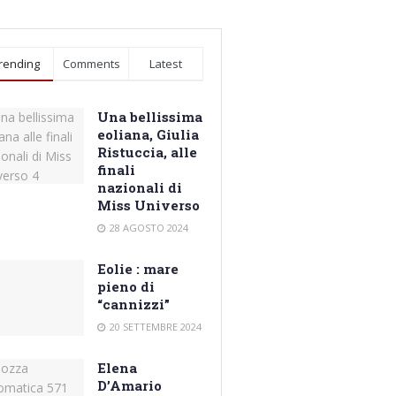
rending
Comments
Latest
Una bellissima
eoliana, Giulia
Ristuccia, alle
finali
nazionali di
Miss Universo
28 AGOSTO 2024
Eolie : mare
pieno di
“cannizzi”
20 SETTEMBRE 2024
Elena
D’Amario