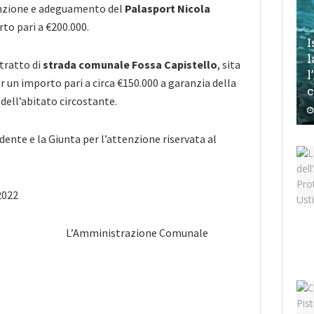
nzione e adeguamento del
Palasport Nicola
to pari a €200.000.
I
l
ratto di
strada comunale Fossa Capistello
, sita
l
per un importo pari a circa €150.000 a garanzia della
c
 dell’abitato circostante.
dente e la Giunta per l’attenzione riservata al
settembre 2022
strazione Comunale