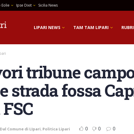
 Eolie
Ipse Dixit
Sicilia News
LIPARI NEWS
TAM TAM LIPARI
RUBRI
pari
avori tribune campo
e strada fossa Cap
u FSC
0
0
0
Dal Comune di LIpari
,
Politica Lipari