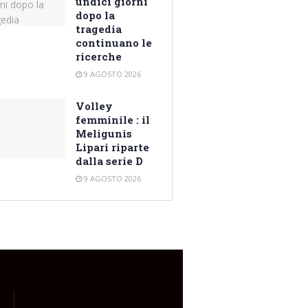
undici giorni
dopo la
tragedia
continuano le
ricerche
9 AGOSTO 2026
Volley
femminile : il
Meligunis
Lipari riparte
dalla serie D
9 AGOSTO 2026