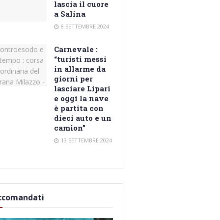
lascia il cuore
a Salina
8 SETTEMBRE 2024
Carnevale :
“turisti messi
in allarme da
giorni per
lasciare Lipari
e oggi la nave
è partita con
dieci auto e un
camion”
13 SETTEMBRE 2024
ccomandati