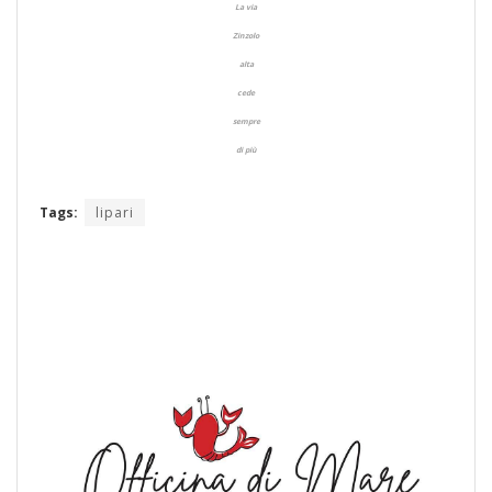
La via
Zinzolo
alta
cede
sempre
di più
Tags:
lipari