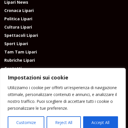
Lipari News
Cronaca Lipari
Politica Lipari
Cultura Lipari
Spettacoli Lipari
Sport Lipari
Tam Tam Lipari
Rubriche Lipari
Contatti
Impostazioni sui cookie
Utilizziamo i cookie per offrirti un'esperienza di navigazione
ottimale, personalizzare contenuti e annunci, e analizzare il
nostro traffico. Puoi scegliere di accettare tutti i cookie o
Direttore responsabile: Peppe Paino - Eolmedia, via Zinzolo, 20 - 980555 -
personalizzare le tue preferenze.
Lipari (Me) - Tel. 3924544698 e-mail: giornaledilipari@gmail.com -
peppepaino1@gmail.com Testata registrata al Tribunale di Barcellona
P.G.
Customize
Reject All
Accept All