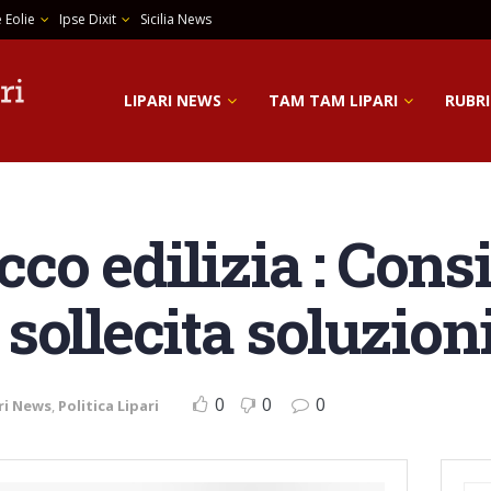
 Eolie
Ipse Dixit
Sicilia News
LIPARI NEWS
TAM TAM LIPARI
RUBRI
cco edilizia : Cons
sollecita soluzion
0
0
0
ri News
,
Politica Lipari