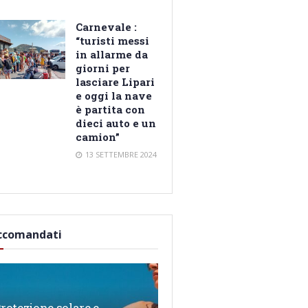
Carnevale :
“turisti messi
in allarme da
giorni per
lasciare Lipari
e oggi la nave
è partita con
dieci auto e un
camion”
13 SETTEMBRE 2024
ccomandati
rotezione solare e