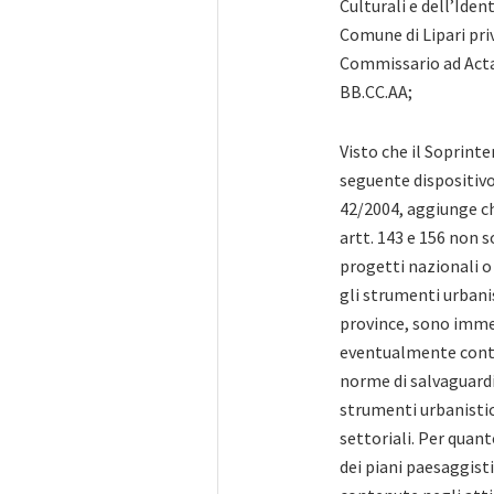
Culturali e dell’Iden
Comune di Lipari pri
Commissario ad Acta
BB.CC.AA;
Visto che il Soprinte
seguente dispositivo
42/2004, aggiunge che
artt. 143 e 156 non 
progetti nazionali o
gli strumenti urbani
province, sono immed
eventualmente conte
norme di salvaguardi
strumenti urbanistici
settoriali. Per quant
dei piani paesaggist