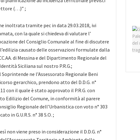
di pianificazione ad incidenza territoriale previsti
ettore (…)” ;
ne inoltrata tramite pec in data 29.03.2018, ivi
ata, con la quale si chiedeva di valutare l’
cazione del Consiglio Comunale al fine di discutere
l’edilizia causato delle osservazioni formulate dalla
C.AA. di Messina e del Dipartimento Regionale del
Identità Siciliana sul nostro P.R.G.;
l Soprintende ne l’Assessorato Regionale Beni
 ricorso gerarchico, prendono atto del D.D.G. n°
1 con il quale è stato approvato il P.R.G. con
 Edilizio del Comune, in conformità al parere
Consiglio Regionale dell’Urbanistica con voto n° 303
ato in G.U.R.S. n° 38 S.O. ;
sì non viene preso in considerazione il D.D.G. n°
 dell’Assessorato Territorio e Ambiente della