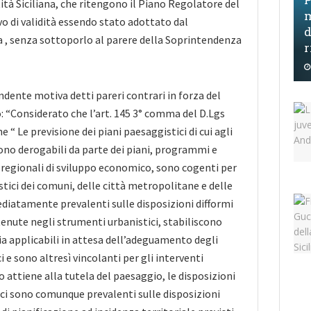
tità Siciliana, che ritengono il Piano Regolatore del
m
vo di validità essendo stato
adottato dal
d
 , senza sottoporlo al parere della Soprintendenza
r
ndente motiva detti pareri contrari in forza del
: “Considerato che l’art. 145 3° comma del D.Lgs
 “ Le previsione dei piani paesaggistici di cui agli
sono derogabili da parte dei piani, programmi e
 regionali di sviluppo economico, sono cogenti per
stici dei comuni, delle città metropolitane e delle
iatamente prevalenti sulle disposizioni difformi
nute negli strumenti urbanistici, stabiliscono
a applicabili in attesa dell’adeguamento degli
 e sono altresì vincolanti per gli interventi
o attiene alla tutela del paesaggio, le disposizioni
ici sono comunque prevalenti sulle disposizioni