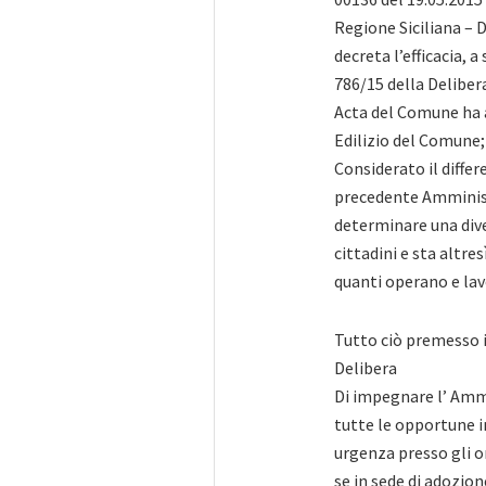
Regione Siciliana – 
decreta l’efficacia, 
786/15 della Delibera
Acta del Comune ha 
Edilizio del Comune;
Considerato il diffe
precedente Amministr
determinare una div
cittadini e sta altre
quanti operano e lavo
Tutto ciò premesso 
Delibera
Di impegnare l’ Amm
tutte le opportune in
urgenza presso gli o
se in sede di adozion