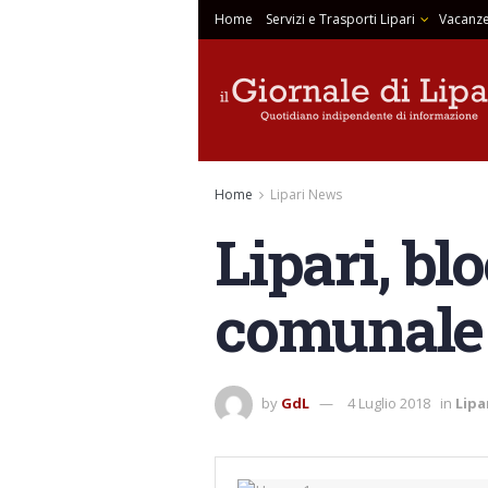
Home
Servizi e Trasporti Lipari
Vacanze
Home
Lipari News
Lipari, blo
comunale 
by
GdL
4 Luglio 2018
in
Lipa