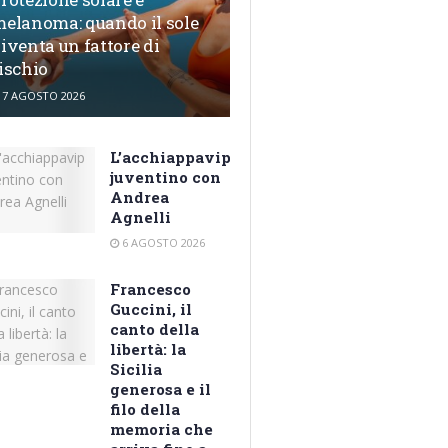
elanoma: quando il sole
iventa un fattore di
ischio
7 AGOSTO 2026
L’acchiappavip
juventino con
Andrea
Agnelli
6 AGOSTO 2026
Francesco
Guccini, il
canto della
libertà: la
Sicilia
generosa e il
filo della
memoria che