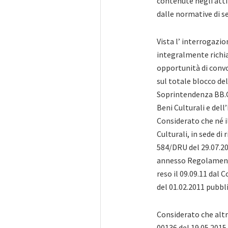
contenute negli atti 
dalle normative di s
Vista l’ interrogazio
integralmente richiam
opportunità di convo
sul totale blocco del
Soprintendenza BB.C
Beni Culturali e dell’
Considerato che né i
Culturali, in sede di
584/DRU del 29.07.201
annesso Regolamento
reso il 09.09.11 dal 
del 01.02.2011 pubblic
Considerato che altre
00136 del 19.05.2015