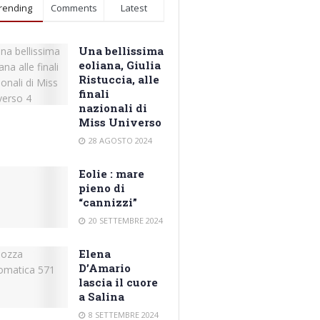
rending
Comments
Latest
Una bellissima
eoliana, Giulia
Ristuccia, alle
finali
nazionali di
Miss Universo
28 AGOSTO 2024
Eolie : mare
pieno di
“cannizzi”
20 SETTEMBRE 2024
Elena
D’Amario
lascia il cuore
a Salina
8 SETTEMBRE 2024