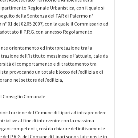
Dipartimento Regionale Urbanistica, con il quale si
a seguito della Sentenza del TAR di Palermo n°
 n° 01 del 02.05.2007, con la quale il Commissario ad
adottato il P.R.G. con annesso Regolamento
rente orientamento ed interpretazione tra la
azione dell’Istituto messinese e l’attuale, tale da
ersità di comportamento e di trattamento tra
sì sta provocando un totale blocco dell’edilizia e di
rano nel settore dell’edilizia,
il Consiglio Comunale
inistrazione del Comune di Lipari ad intraprendere
iziative al fine di intervenire con la massima
rgani competenti, così da chiarire definitivamente
e del P.R.G. del Comune di Lipari sono state poste in