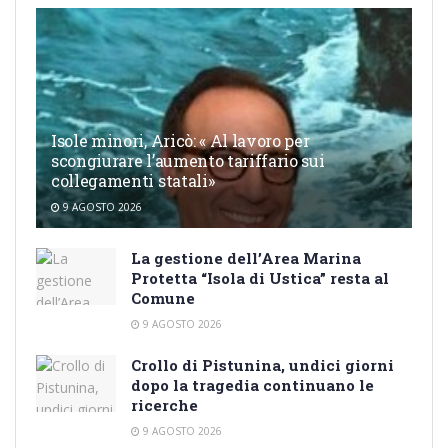
Isole minori, Aricò: « Al lavoro per
scongiurare l’aumento tariffario sui
collegamenti statali»
9 AGOSTO 2026
La gestione dell’Area Marina
Protetta “Isola di Ustica” resta al
Comune
9 AGOSTO 2026
Crollo di Pistunina, undici giorni
dopo la tragedia continuano le
ricerche
9 AGOSTO 2026