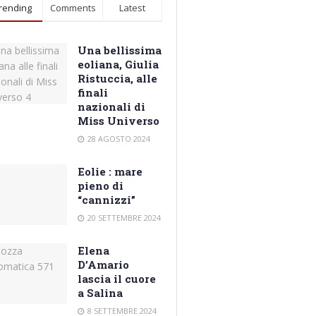
rending
Comments
Latest
Una bellissima
eoliana, Giulia
Ristuccia, alle
finali
nazionali di
Miss Universo
28 AGOSTO 2024
Eolie : mare
pieno di
“cannizzi”
20 SETTEMBRE 2024
Elena
D’Amario
lascia il cuore
a Salina
8 SETTEMBRE 2024