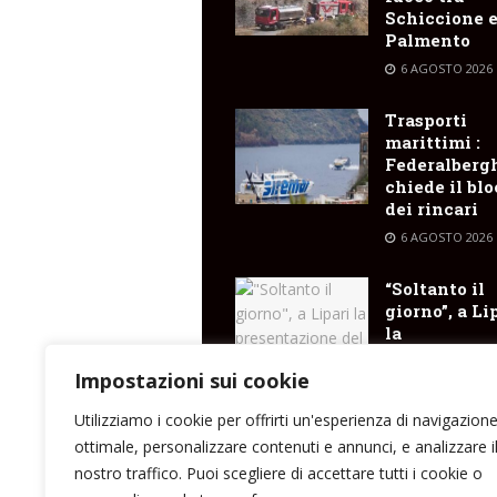
Schiccione 
Palmento
6 AGOSTO 2026
Trasporti
marittimi :
Federalberg
chiede il bl
dei rincari
6 AGOSTO 2026
“Soltanto il
giorno”, a Li
la
presentazio
del libro di
Impostazioni sui cookie
Santina Cose
Utilizziamo i cookie per offrirti un'esperienza di navigazion
6 AGOSTO 2026
ottimale, personalizzare contenuti e annunci, e analizzare i
nostro traffico. Puoi scegliere di accettare tutti i cookie o