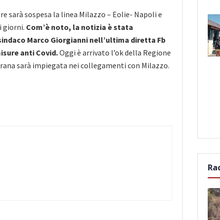
e sarà sospesa la linea Milazzo – Eolie- Napoli e
i giorni.
Com’è noto, la notizia è stata
indaco Marco Giorgianni nell’ultima diretta Fb
isure anti Covid.
Oggi è arrivato l’ok della Regione
aurana sarà impiegata nei collegamenti con Milazzo.
Ra