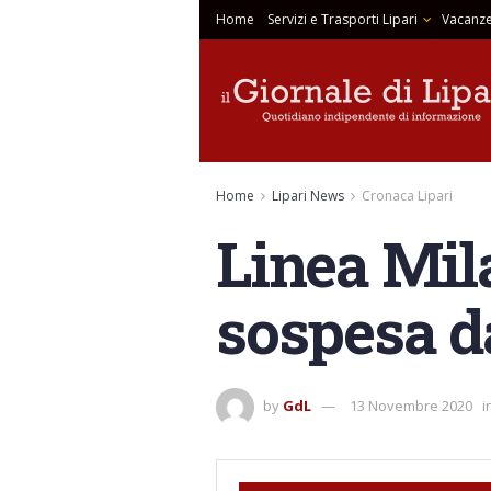
Home
Servizi e Trasporti Lipari
Vacanze
Home
Lipari News
Cronaca Lipari
Linea Mil
sospesa d
by
GdL
13 Novembre 2020
i