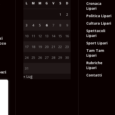
L
M
M
G
V
S
D
Cronaca
e
Lipari
1
2
Politica Lipari
Cultura Lipari
3
4
5
6
7
8
9
Spettacoli
Lipari
10
11
12
13
14
15
16
hi
occo
Sport Lipari
17
18
19
20
21
22
23
Tam Tam
Lipari
24
25
26
27
28
29
30
Rubriche
Lipari
31
pari
Contatti
« Lug
ne
tta
e
l