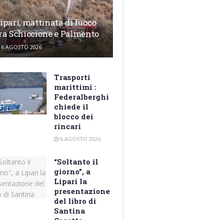
ipari, mattinata di fuoco
ra Schiccione e Palmento
6 AGOSTO 2026
Trasporti
marittimi :
Federalberghi
chiede il
blocco dei
rincari
6 AGOSTO 2026
“Soltanto il
giorno”, a
Lipari la
presentazione
del libro di
Santina