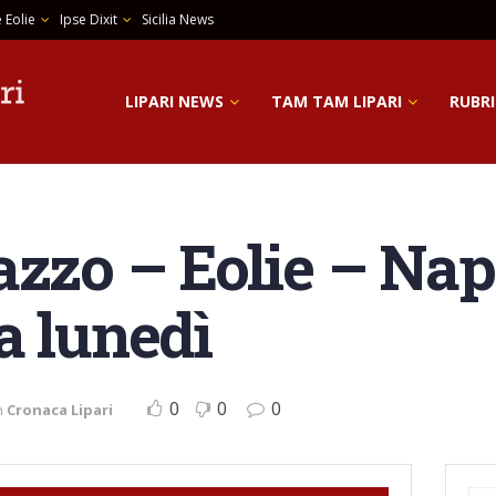
 Eolie
Ipse Dixit
Sicilia News
LIPARI NEWS
TAM TAM LIPARI
RUBRI
azzo – Eolie – Nap
a lunedì
0
0
0
n
Cronaca Lipari