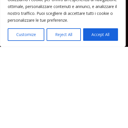
ottimale, personalizzare contenuti e annunci, e analizzare il
Home
nostro traffico. Puoi scegliere di accettare tutti i cookie o
Lipari News
personalizzare le tue preferenze.
Cronaca Lipari
Politica Lipari
Customize
Reject All
Accept All
Cultura Lipari
Spettacoli Lipari
Sport Lipari
Tam Tam Lipari
Rubriche Lipari
Contatti
Direttore responsabile: Peppe Paino - Eolmedia, via Zinzolo, 20 - 980555 -
Lipari (Me) - Tel. 3924544698 e-mail: giornaledilipari@gmail.com -