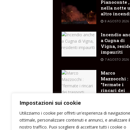
Pianoconte ,
nella notte 
altro incend
8 AGOSTO 2026
Incendio an
a Cugna di
Vigna, resid
impauriti
7 AGOSTO 2026
Marco
Mazzocchi :
“fermate i
rincari dei
trasporti
marittimi pe
Impostazioni sui cookie
isole”
Utilizziamo i cookie per offrirti un'esperienza di navigazion
7 AGOSTO 2026
ottimale, personalizzare contenuti e annunci, e analizzare i
nostro traffico. Puoi scegliere di accettare tutti i cookie o