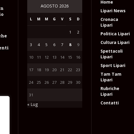
Home
AGOSTO 2026
un
Lipari News
io
L
M
M
G
V
S
D
Cronaca
Lipari
1
2
Politica Lipari
che
Cultura Lipari
3
4
5
6
7
8
9
enti
Spettacoli
Lipari
10
11
12
13
14
15
16
Sport Lipari
17
18
19
20
21
22
23
Tam Tam
Lipari
24
25
26
27
28
29
30
Rubriche
Lipari
31
Contatti
« Lug
r le
e
l