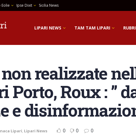
 Eolie
Ipse Dixit
Sicilia News
LIPARI NEWS
TAM TAM LIPARI
RUBRI
non realizzate nel
i Porto, Roux : ” da
ze e disinformazio
0
0
0
naca Lipari
,
Lipari News