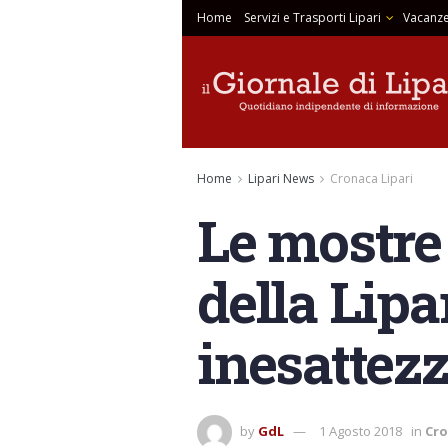
Home
Servizi e Trasporti Lipari
Vacanze
Home
Lipari News
Cronaca Lipari
Le mostre 
della Lipar
inesattez
by
GdL
1 Agosto 2018
in
Cro