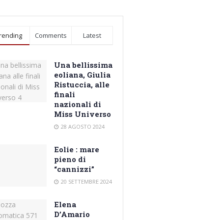
rending
Comments
Latest
Una bellissima
eoliana, Giulia
Ristuccia, alle
finali
nazionali di
Miss Universo
28 AGOSTO 2024
Eolie : mare
pieno di
“cannizzi”
20 SETTEMBRE 2024
Elena
D’Amario