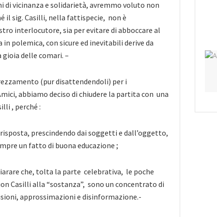
i di vicinanza e solidarietà, avremmo voluto non
 il sig. Casilli, nella fattispecie, non è
tro interlocutore, sia per evitare di abboccare al
 in polemica, con sicure ed inevitabili derive da
a gioia delle comari. –
rezzamento (pur disattendendoli) per i
mici, abbiamo deciso di chiudere la partita con una
lli , perché :
i risposta, prescindendo dai soggetti e dall’oggetto,
mpre un fatto di buona educazione ;
hiarare che, tolta la parte celebrativa, le poche
uon Casilli alla “sostanza”, sono un concentrato di
sioni, approssimazioni e disinformazione.-