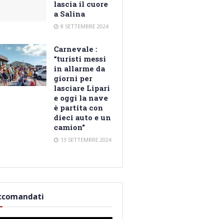
lascia il cuore
a Salina
8 SETTEMBRE 2024
Carnevale :
“turisti messi
in allarme da
giorni per
lasciare Lipari
e oggi la nave
è partita con
dieci auto e un
camion”
13 SETTEMBRE 2024
ccomandati