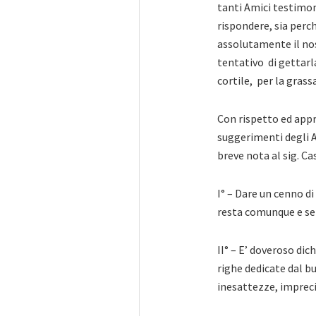
tanti Amici testimon
rispondere, sia perché
assolutamente il nos
tentativo di gettarla
cortile, per la grass
Con rispetto ed app
suggerimenti degli A
breve nota al sig. Casi
I° – Dare un cenno d
resta comunque e se
II° – E’ doveroso dic
righe dedicate dal b
inesattezze, impreci