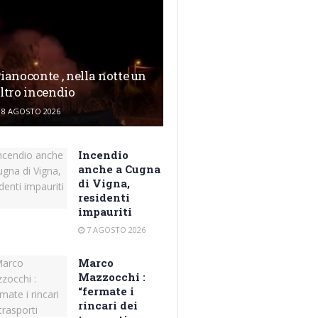
ianoconte , nella notte un
ltro incendio
8 AGOSTO 2026
Incendio
anche a Cugna
di Vigna,
residenti
impauriti
7 AGOSTO 2026
Marco
Mazzocchi :
“fermate i
rincari dei