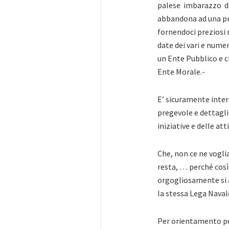
palese imbarazzo dell
abbandona ad una pre
fornendoci preziosi 
date dei vari e nume
un Ente Pubblico e c
Ente Morale.-
E’ sicuramente inte
pregevole e dettagli
iniziative e delle at
Che, non ce ne voglia
resta, … perché cos
orgogliosamente si a
la stessa Lega Naval
Per orientamento pe