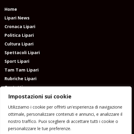
Home
Lipari News
Cronaca Lipari
Politica Lipari
Cultura Lipari
Spettacoli Lipari
Sport Lipari
Tam Tam Lipari
Rubriche Lipari
Contatti
Impostazioni sui cookie
Utilizziamo i cookie per offrirti un'esperienza di navigazione
ottimale, personalizzare contenuti e annunci, e analizzare il
nostro traffico. Puoi scegliere di accettare tutti i cookie o
Direttore responsabile: Peppe Paino - Eolmedia, via Zinzolo, 20 - 980555 -
personalizzare le tue preferenze.
Lipari (Me) - Tel. 3924544698 e-mail: giornaledilipari@gmail.com -