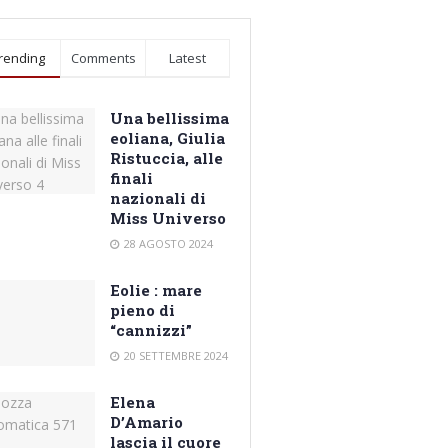
rending
Comments
Latest
Una bellissima
eoliana, Giulia
Ristuccia, alle
finali
nazionali di
Miss Universo
28 AGOSTO 2024
Eolie : mare
pieno di
“cannizzi”
20 SETTEMBRE 2024
Elena
D’Amario
lascia il cuore