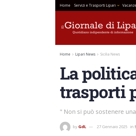
Home
Servizi e Trasporti Lipari
Vacanze
Home
Lipari News
Sicilia News
La politic
trasporti 
" Non si può sostenere una
by
GdL
27 Gennaio 2025
in