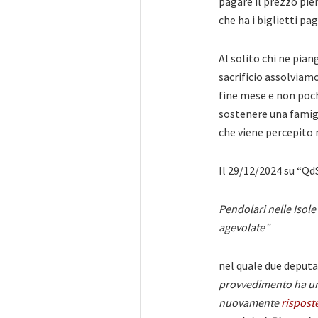
pagare il prezzo pien
che ha i biglietti pa
Al solito chi ne pia
sacrificio assolviam
fine mese e non poche
sostenere una famigl
che viene percepito 
Il 29/12/2024 su “QdS
Pendolari nelle Isole
agevolate”
nel quale due deputa
provvedimento
ha un
nuovamente
rispost