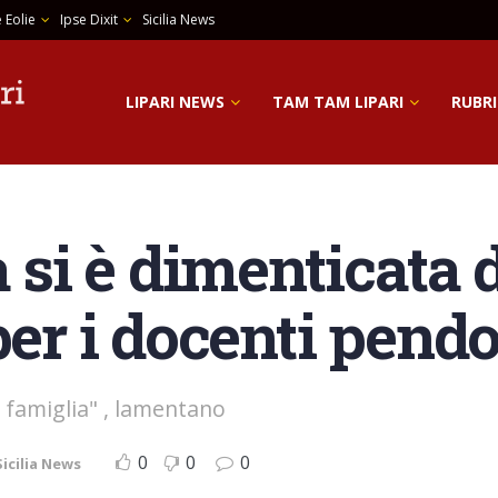
 Eolie
Ipse Dixit
Sicilia News
LIPARI NEWS
TAM TAM LIPARI
RUBRI
a si è dimenticata 
per i docenti pendo
 famiglia" , lamentano
0
0
0
Sicilia News