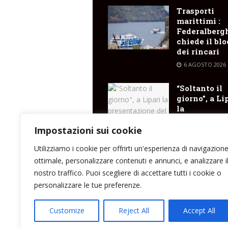
Trasporti
marittimi :
Federalberg
chiede il bl
dei rincari
6 AGOSTO 2026
“Soltanto il
giorno”, a Li
la
presentazio
del libro di
Impostazioni sui cookie
Santina Cose
Utilizziamo i cookie per offrirti un'esperienza di navigazion
6 AGOSTO 2026
ottimale, personalizzare contenuti e annunci, e analizzare i
nostro traffico. Puoi scegliere di accettare tutti i cookie o
personalizzare le tue preferenze.
Direttore responsabile: Peppe Paino - Eolmed
Customize
Reject All
Accept All
peppepaino1@gmail.com Testata registrata a