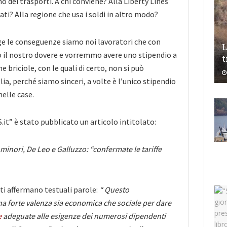
o dei trasporti. A chi conviene? Alla Liberty Lines
gati? Alla regione che usa i soldi in altro modo?
nge le conseguenze siamo noi lavoratori che con
L
o il nostro dovere e vorremmo avere uno stipendio a
t
 briciole, con le quali di certo, non si può
ia, perché siamo sinceri, a volte è l’unico stipendio
nelle case.
.it” è stato pubblicato un articolo intitolato:
 minori, De Leo e Galluzzo: “confermate le tariffe
ti affermano testuali parole:
“ Questo
a forte valenza sia economica che sociale per dare
e
adeguate alle esigenze dei numerosi dipendenti