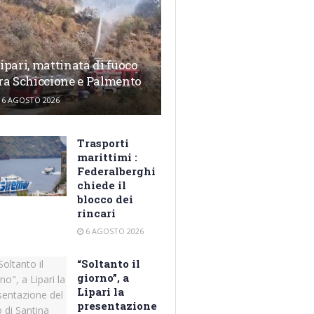
ipari, mattinata di fuoco
ra Schiccione e Palmento
6 AGOSTO 2026
Trasporti
marittimi :
Federalberghi
chiede il
blocco dei
rincari
6 AGOSTO 2026
“Soltanto il
giorno”, a
Lipari la
presentazione