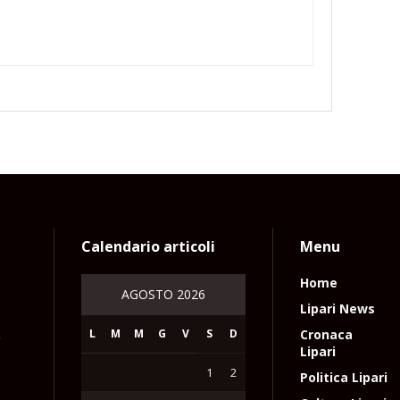
Calendario articoli
Menu
Home
AGOSTO 2026
Lipari News
L
M
M
G
V
S
D
Cronaca
e
Lipari
1
2
Politica Lipari