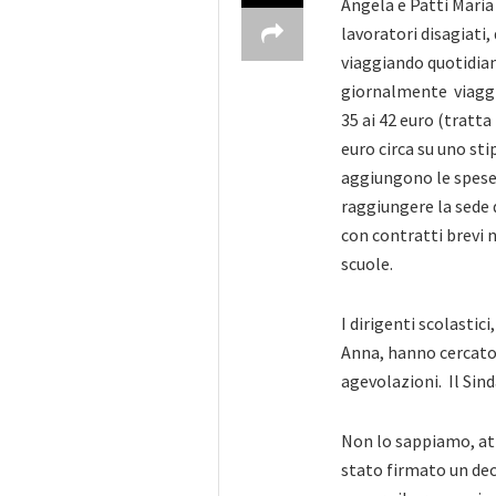
Angela e Patti Maria
lavoratori disagiati,
viaggiando quotidian
giornalmente viaggia
35 ai 42 euro (tratt
euro circa su uno sti
aggiungono le spese 
raggiungere la sede d
con contratti brevi n
scuole.
I dirigenti scolastic
Anna, hanno cercato d
agevolazioni. Il Sin
Non lo sappiamo, at
stato firmato un de