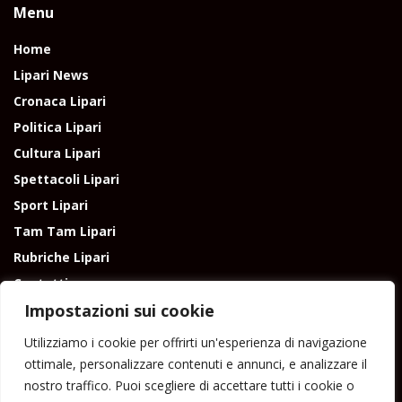
Menu
Home
Lipari News
Cronaca Lipari
Politica Lipari
Cultura Lipari
Spettacoli Lipari
Sport Lipari
Tam Tam Lipari
Rubriche Lipari
Contatti
Impostazioni sui cookie
Utilizziamo i cookie per offrirti un'esperienza di navigazione
ottimale, personalizzare contenuti e annunci, e analizzare il
nostro traffico. Puoi scegliere di accettare tutti i cookie o
Direttore responsabile: Peppe Paino - Eolmedia, via Zinzolo, 20 - 980555 -