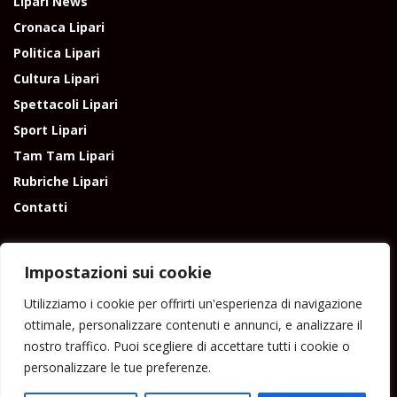
Lipari News
Cronaca Lipari
Politica Lipari
Cultura Lipari
Spettacoli Lipari
Sport Lipari
Tam Tam Lipari
Rubriche Lipari
Contatti
Impostazioni sui cookie
Utilizziamo i cookie per offrirti un'esperienza di navigazione
Direttore responsabile: Peppe Paino - Eolmedia, via Zinzolo, 20 - 980555 -
ottimale, personalizzare contenuti e annunci, e analizzare il
Lipari (Me) - Tel. 3924544698 e-mail: giornaledilipari@gmail.com -
nostro traffico. Puoi scegliere di accettare tutti i cookie o
peppepaino1@gmail.com Testata registrata al Tribunale di Barcellona
personalizzare le tue preferenze.
P.G.