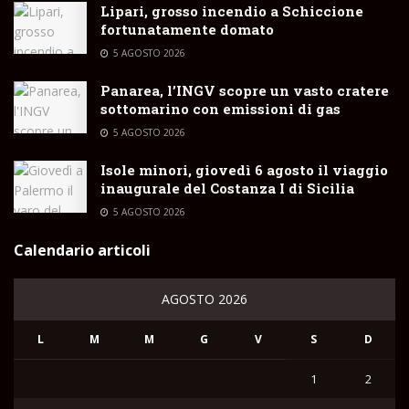
Lipari, grosso incendio a Schiccione
fortunatamente domato
5 AGOSTO 2026
Panarea, l’INGV scopre un vasto cratere
sottomarino con emissioni di gas
5 AGOSTO 2026
Isole minori, giovedì 6 agosto il viaggio
inaugurale del Costanza I di Sicilia
5 AGOSTO 2026
Calendario articoli
AGOSTO 2026
L
M
M
G
V
S
D
1
2