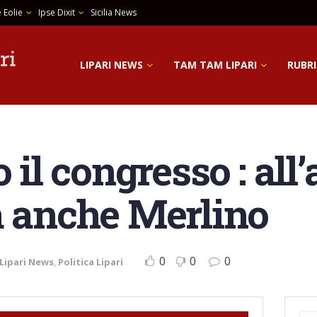
 Eolie
Ipse Dixit
Sicilia News
LIPARI NEWS
TAM TAM LIPARI
RUBRI
o il congresso : al
a anche Merlino
0
0
0
Lipari News
,
Politica Lipari