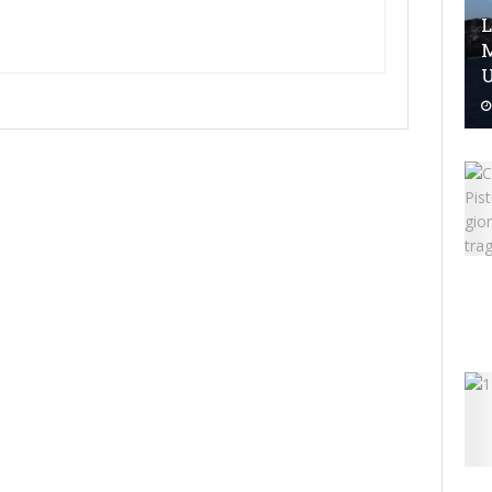
L
M
U