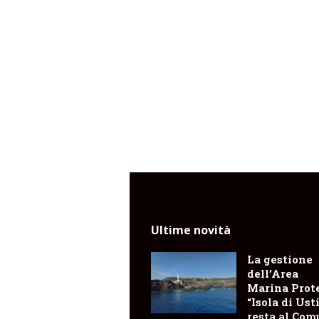
Ultime novità
La gestione
dell’Area
Marina Prot
“Isola di Ust
resta al Co