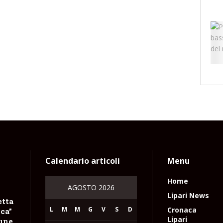
Calendario articoli
Menu
Home
AGOSTO 2026
Lipari News
etta
L
M
M
G
V
S
D
Cronaca
ica”
Lipari
mune