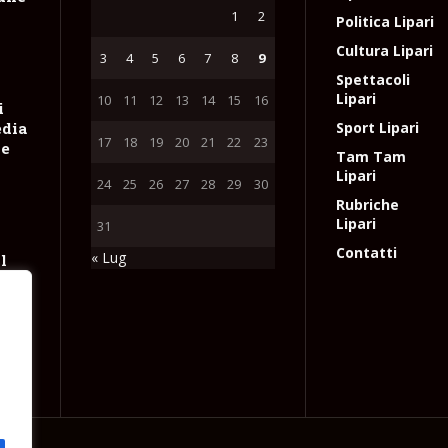
1
2
Politica Lipari
Cultura Lipari
3
4
5
6
7
8
9
Spettacoli
Lipari
10
11
12
13
14
15
16
i
edia
Sport Lipari
17
18
19
20
21
22
23
le
Tam Tam
Lipari
24
25
26
27
28
29
30
Rubriche
Lipari
31
Contatti
« Lug
l
e
e
l