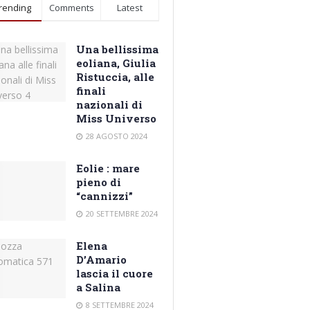
rending
Comments
Latest
Una bellissima
eoliana, Giulia
Ristuccia, alle
finali
nazionali di
Miss Universo
28 AGOSTO 2024
Eolie : mare
pieno di
“cannizzi”
20 SETTEMBRE 2024
Elena
D’Amario
lascia il cuore
a Salina
8 SETTEMBRE 2024