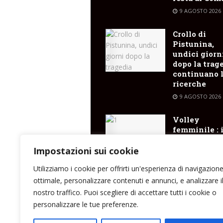
9 AGOSTO 2026
Crollo di
Pistunina,
undici giorn
dopo la trag
continuano 
ricerche
9 AGOSTO 2026
Volley
femminile : i
Meligunis
Lipari ripart
Impostazioni sui cookie
dalla serie D
Utilizziamo i cookie per offrirti un'esperienza di navigazion
9 AGOSTO 2026
ottimale, personalizzare contenuti e annunci, e analizzare i
nostro traffico. Puoi scegliere di accettare tutti i cookie o
personalizzare le tue preferenze.