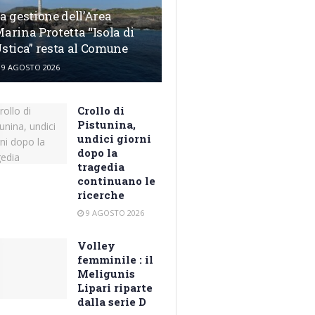
a gestione dell’Area
arina Protetta “Isola di
stica” resta al Comune
9 AGOSTO 2026
Crollo di
Pistunina,
undici giorni
dopo la
tragedia
continuano le
ricerche
9 AGOSTO 2026
Volley
femminile : il
Meligunis
Lipari riparte
dalla serie D