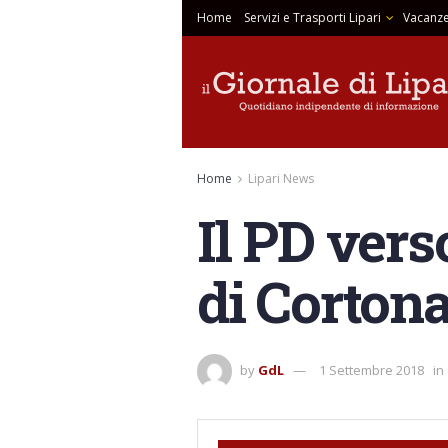
Home
Servizi e Trasporti Lipari
Vacanze
Home
Lipari News
Il PD vers
di Corton
by
GdL
1 Settembre 2018
in