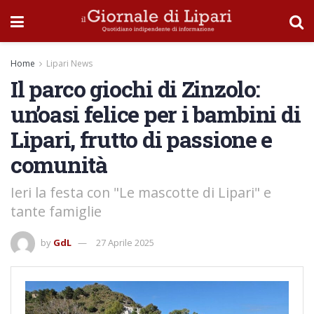
Home
Lipari News
Il parco giochi di Zinzolo:
un’oasi felice per i bambini di
Lipari, frutto di passione e
comunità
Ieri la festa con "Le mascotte di Lipari" e
tante famiglie
by
GdL
27 Aprile 2025