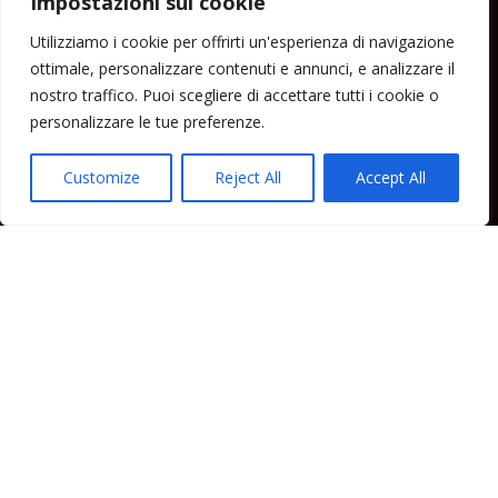
Impostazioni sui cookie
Menu
Utilizziamo i cookie per offrirti un'esperienza di navigazione
ottimale, personalizzare contenuti e annunci, e analizzare il
Home
nostro traffico. Puoi scegliere di accettare tutti i cookie o
Lipari News
personalizzare le tue preferenze.
Cronaca Lipari
Politica Lipari
Customize
Reject All
Accept All
Cultura Lipari
Spettacoli Lipari
Sport Lipari
Tam Tam Lipari
Rubriche Lipari
Contatti