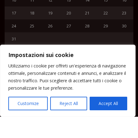
17
18
19
20
21
22
23
24
25
26
27
28
29
30
31
« Lug
Impostazioni sui cookie
Menu
Utilizziamo i cookie per offrirti un'esperienza di navigazione
ottimale, personalizzare contenuti e annunci, e analizzare il
Home
nostro traffico. Puoi scegliere di accettare tutti i cookie o
Lipari News
personalizzare le tue preferenze.
Cronaca Lipari
Politica Lipari
Customize
Reject All
Accept All
Cultura Lipari
Spettacoli Lipari
Sport Lipari
Tam Tam Lipari