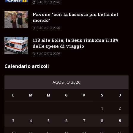
9 AGOSTO 2026
Pavone “con la bassista più bella del
mondo”
8 AGOSTO 2026
118 alle Eolie, la Seus rimborsa il 18%
delle spese di viaggio
8 AGOSTO 2026
Calendario articoli
AGOSTO 2026
L
M
M
G
V
S
D
1
2
3
4
5
6
7
8
9
10
11
12
13
14
15
16