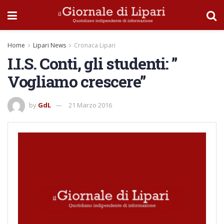
Home
Lipari News
Cronaca Lipari
I.I.S. Conti, gli studenti: ”
Vogliamo crescere”
by
GdL
21 Marzo 2016