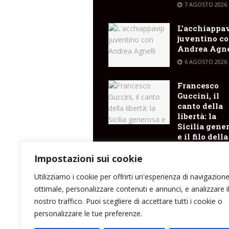
7 AGOSTO 2026
L’acchiappa
juventino c
Andrea Agne
6 AGOSTO 2026
Francesco
Guccini, il
canto della
libertà: la
Sicilia gene
e il filo della
memoria ch
arriva fino a
Impostazioni sui cookie
Lipari
Utilizziamo i cookie per offrirti un'esperienza di navigazion
6 AGOSTO 2026
ottimale, personalizzare contenuti e annunci, e analizzare i
nostro traffico. Puoi scegliere di accettare tutti i cookie o
personalizzare le tue preferenze.