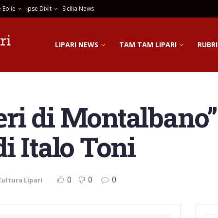
 Eolie
Ipse Dixit
Sicilia News
LIPARI NEWS
TAM TAM LIPARI
RUBRI
ieri di Montalbano” 
i Italo Toni
0
0
0
Cultura Lipari