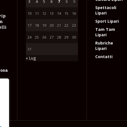
3
4
5
6
7
8
9
Spettacoli
Lipari
10
11
12
13
14
15
16
vip
on
Sport Lipari
17
18
19
20
21
22
23
lli
Tam Tam
Lipari
24
25
26
27
28
29
30
Rubriche
Lipari
31
Contatti
« Lug
rosa
e
e
l