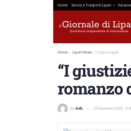
Home
Servizi e Trasporti Lipari
Vacanze
Home
Lipari News
Cultura Lipari
“I giustiz
romanzo d
by
GdL
23 Gennaio 2025
in