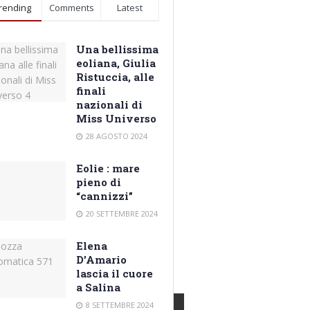
rending
Comments
Latest
Una bellissima
eoliana, Giulia
Ristuccia, alle
finali
nazionali di
Miss Universo
28 AGOSTO 2024
Eolie : mare
pieno di
“cannizzi”
20 SETTEMBRE 2024
Elena
D’Amario
lascia il cuore
a Salina
8 SETTEMBRE 2024