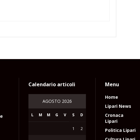
Calendario articoli
Menu
Home
AGOSTO 2026
Lipari News
L
M
M
G
V
S
D
Cronaca
le
Lipari
1
2
Politica Lipari
Cultura Lipari