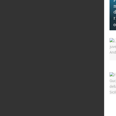
m
d
r