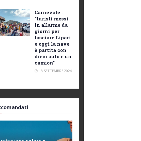
Carnevale :
“turisti messi
in allarme da
giorni per
lasciare Lipari
e oggi la nave
è partita con
dieci auto e un
camion”
13 SETTEMBRE 2024
ccomandati
rotezione solare e