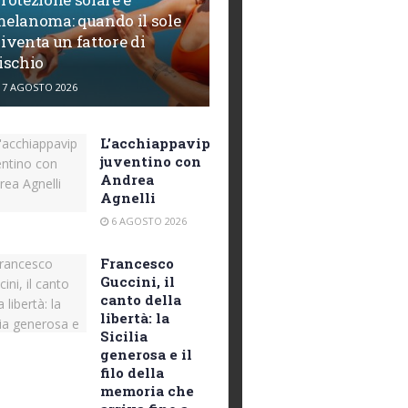
elanoma: quando il sole
iventa un fattore di
ischio
7 AGOSTO 2026
L’acchiappavip
juventino con
Andrea
Agnelli
6 AGOSTO 2026
Francesco
Guccini, il
canto della
libertà: la
Sicilia
generosa e il
filo della
memoria che