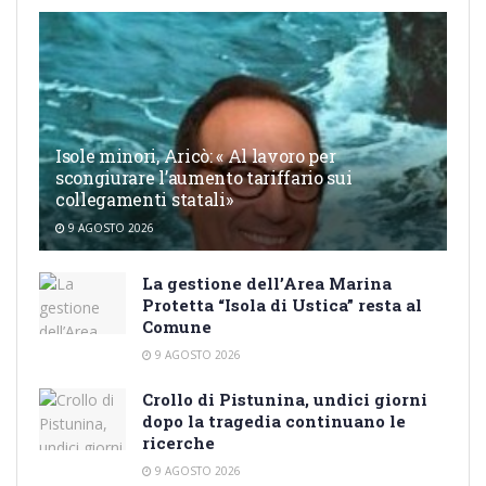
Isole minori, Aricò: « Al lavoro per
scongiurare l’aumento tariffario sui
collegamenti statali»
9 AGOSTO 2026
La gestione dell’Area Marina
Protetta “Isola di Ustica” resta al
Comune
9 AGOSTO 2026
Crollo di Pistunina, undici giorni
dopo la tragedia continuano le
ricerche
9 AGOSTO 2026