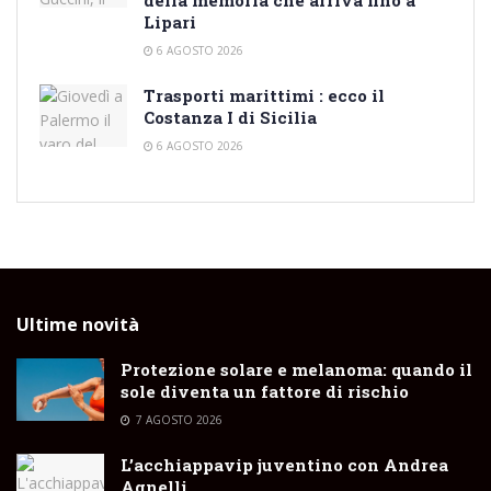
Lipari
6 AGOSTO 2026
Trasporti marittimi : ecco il
Costanza I di Sicilia
6 AGOSTO 2026
Ultime novità
Protezione solare e melanoma: quando il
sole diventa un fattore di rischio
7 AGOSTO 2026
L’acchiappavip juventino con Andrea
Agnelli