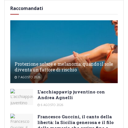
Raccomandati
Protezione solare e melanoma: quando il sole
diventa un fattore di rischio
7 AGOSTO 2026
L’acchiappavip juventino con
Andrea Agnelli
6 AGOSTO 2026
Francesco Guccini, il canto della
libertà: la Sicilia generosa e il filo
della memoria che arriva fino a