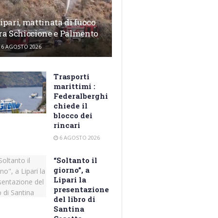
ipari, mattinata di fuoco
ra Schiccione e Palmento
6 AGOSTO 2026
Trasporti
marittimi :
Federalberghi
chiede il
blocco dei
rincari
6 AGOSTO 2026
“Soltanto il
giorno”, a
Lipari la
presentazione
del libro di
Santina