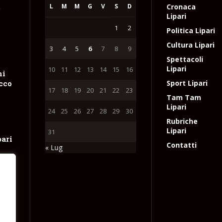
L
M
M
G
V
S
D
Cronaca
e
Lipari
1
2
Politica Lipari
Cultura Lipari
3
4
5
6
7
8
9
Spettacoli
Lipari
10
11
12
13
14
15
16
hi
occo
Sport Lipari
17
18
19
20
21
22
23
Tam Tam
Lipari
24
25
26
27
28
29
30
Rubriche
Lipari
31
pari
Contatti
« Lug
ne
tta
e
l