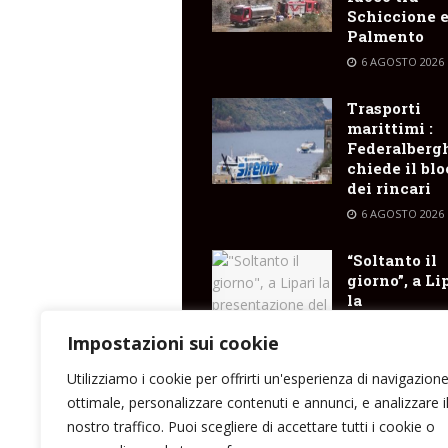
Schiccione 
Palmento
6 AGOSTO 2026
Trasporti
marittimi :
Federalberg
chiede il bl
dei rincari
6 AGOSTO 2026
“Soltanto il
giorno”, a Li
la
presentazio
del libro di
Impostazioni sui cookie
Santina Cose
Utilizziamo i cookie per offrirti un'esperienza di navigazion
6 AGOSTO 2026
ottimale, personalizzare contenuti e annunci, e analizzare i
nostro traffico. Puoi scegliere di accettare tutti i cookie o