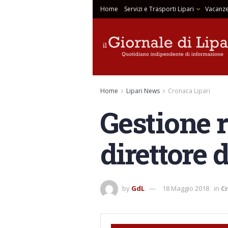
Home
Servizi e Trasporti Lipari
Vacanze
Home
Lipari News
Cronaca Lipari
Gestione r
direttore 
by
GdL
18 Maggio 2018
in
Cr