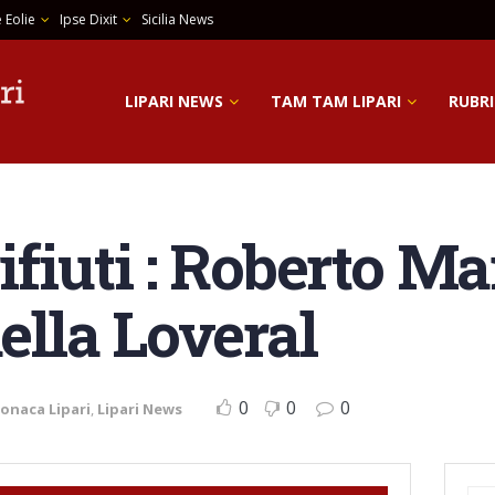
 Eolie
Ipse Dixit
Sicilia News
LIPARI NEWS
TAM TAM LIPARI
RUBRI
ifiuti : Roberto M
della Loveral
0
0
0
onaca Lipari
,
Lipari News