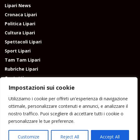
Lipari News
Cronaca Lipari
Politica Lipari
Cultura Lipari
Spettacoli Lipari
Sport Lipari
Tam Tam Lipari
Rubriche Lipari
Contatti
Impostazioni sui cookie
Utilizziamo i cookie per offrirti un'esperienza di navigazione
ottimale, personalizzare contenuti e annunci, e analizzare il
nostro traffico. Puoi scegliere di accettare tutti i cookie o
Direttore responsabile: Peppe Paino - Eolmedia, via Zinzolo, 20 - 980555 -
personalizzare le tue preferenze.
Lipari (Me) - Tel. 3924544698 e-mail: giornaledilipari@gmail.com -
peppepaino1@gmail.com Testata registrata al Tribunale di Barcellona
P.G.
Customize
Reject All
Accept All