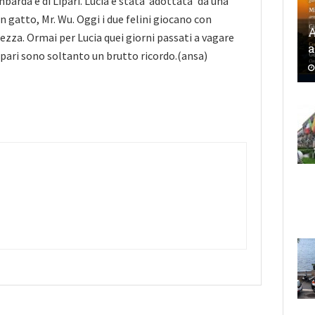
barda e di Lipari. Lucia è stata ‘adottata’ da una
n gatto, Mr. Wu. Oggi i due felini giocano con
A
ezza. Ormai per Lucia quei giorni passati a vagare
a
pari sono soltanto un brutto ricordo.(ansa)