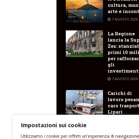
cultura, mus
arte e incont
7 AGOSTO 2026
La Regione
lancia la Su
Zes: stanziat
primi 10 mil
per rafforza
gli
investiment
7 AGOSTO 2026
Carichi di
lavoro pesan
caro trasporti
Lipari
postazione d
118 senza
Impostazioni sui cookie
personale
Utilizziamo i cookie per offrirti un'esperienza di navigazion
7 AGOSTO 2026