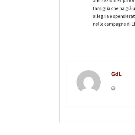
alle sezioni Enpa lom
famiglia che ha già u
allegria e spensierat
nelle campagne di Li
GdL