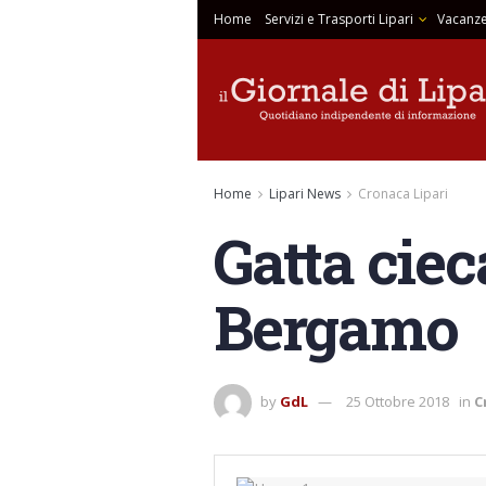
Home
Servizi e Trasporti Lipari
Vacanze
Home
Lipari News
Cronaca Lipari
Gatta ciec
Bergamo
by
GdL
25 Ottobre 2018
in
C