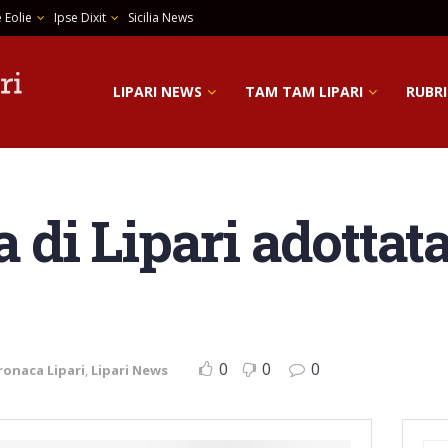
 Eolie
Ipse Dixit
Sicilia News
LIPARI NEWS
TAM TAM LIPARI
RUBRI
a di Lipari adottata
0
0
0
ronaca Lipari
,
Lipari News