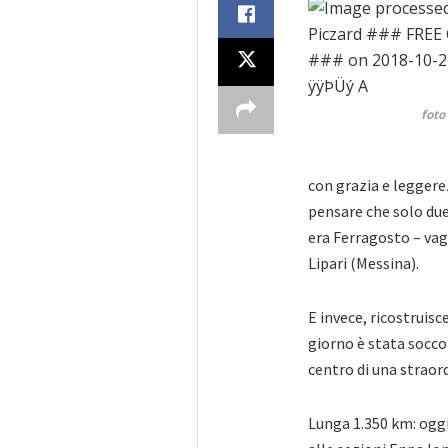
foto
con grazia e leggere
pensare che solo due
era Ferragosto – vag
Lipari (Messina).
E invece, ricostruis
giorno è stata soccor
centro di una straord
Lunga 1.350 km: oggi