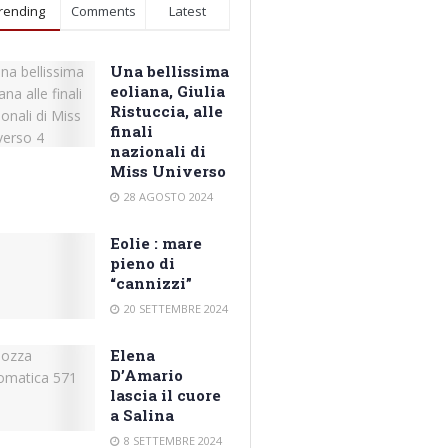
rending
Comments
Latest
Una bellissima
eoliana, Giulia
Ristuccia, alle
finali
nazionali di
Miss Universo
28 AGOSTO 2024
Eolie : mare
pieno di
“cannizzi”
20 SETTEMBRE 2024
Elena
D’Amario
lascia il cuore
a Salina
8 SETTEMBRE 2024