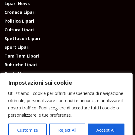
Lipari News
Cronaca Lipari
Politica Lipari
Cultura Lipari
Spettacoli Lipari
Sport Lipari
Tam Tam Lipari
Rubriche Lipari
Contatti
Impostazioni sui cookie
Utilizziamo i cookie per offrirti un'esperienza di navigazione
ottimale, personalizzare contenuti e annunci, e analizzare il
nostro traffico. Puoi scegliere di accettare tutti i cookie o
Direttore responsabile: Peppe Paino - Eolmedia, via Zinzolo, 20 - 980555 -
personalizzare le tue preferenze.
Lipari (Me) - Tel. 3924544698 e-mail: giornaledilipari@gmail.com -
peppepaino1@gmail.com Testata registrata al Tribunale di Barcellona
P.G.
Customize
Reject All
Accept All