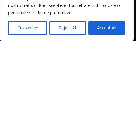
nostro traffico. Puoi scegliere di accettare tutti i cookie o
Lipari News
personalizzare le tue preferenze.
Cronaca Lipari
Politica Lipari
Customize
Reject All
Accept All
Cultura Lipari
Spettacoli Lipari
Sport Lipari
Tam Tam Lipari
Rubriche Lipari
Contatti
Direttore responsabile: Peppe Paino - Eolmedia, via Zinzolo, 20 - 980555 -
Lipari (Me) - Tel. 3924544698 e-mail: giornaledilipari@gmail.com -
peppepaino1@gmail.com Testata registrata al Tribunale di Barcellona
P.G.