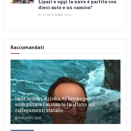
Lipari e oggi la nave è partita con
dieci auto e un camion”
13 SETTEMBRE 2024
Raccomandati
Isole minori, Aricò: « Al lavoro per
scongiurare l’aumento tariffario sui
collegamenti statali»
9 AGOSTO 2026