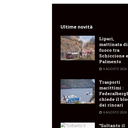
Ultime novità
Lipari,
mattinata di
fuoco tra
Schiccione 
Palmento
6 AGOSTO 2026
Trasporti
marittimi :
Federalberg
chiede il bl
dei rincari
6 AGOSTO 2026
“Soltanto il