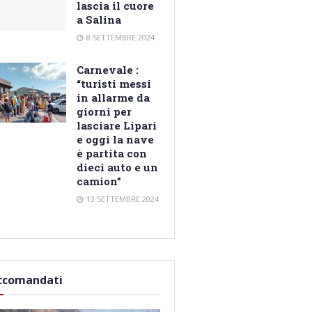
lascia il cuore
a Salina
8 SETTEMBRE 2024
Carnevale :
“turisti messi
in allarme da
giorni per
lasciare Lipari
e oggi la nave
è partita con
dieci auto e un
camion”
13 SETTEMBRE 2024
ccomandati