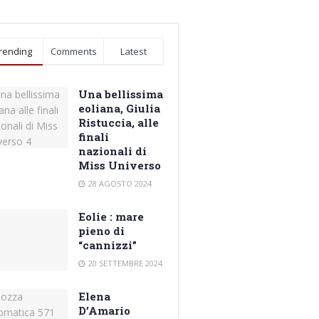
rending
Comments
Latest
Una bellissima
eoliana, Giulia
Ristuccia, alle
finali
nazionali di
Miss Universo
28 AGOSTO 2024
Eolie : mare
pieno di
“cannizzi”
20 SETTEMBRE 2024
Elena
D’Amario