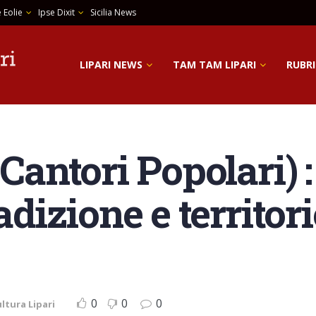
 Eolie
Ipse Dixit
Sicilia News
LIPARI NEWS
TAM TAM LIPARI
RUBRI
 Cantori Popolari) 
radizione e territor
0
0
0
ltura Lipari