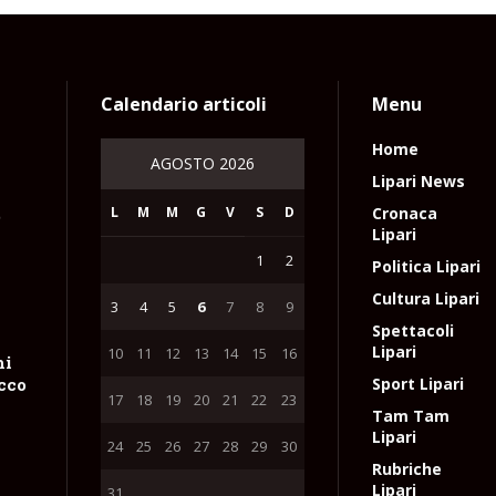
Calendario articoli
Menu
Home
AGOSTO 2026
Lipari News
L
M
M
G
V
S
D
Cronaca
e
Lipari
1
2
Politica Lipari
Cultura Lipari
3
4
5
6
7
8
9
Spettacoli
Lipari
10
11
12
13
14
15
16
hi
occo
Sport Lipari
17
18
19
20
21
22
23
Tam Tam
Lipari
24
25
26
27
28
29
30
Rubriche
Lipari
31