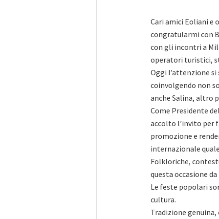
Cari amici Eoliani e o
congratularmi con Br
con gli incontri a M
operatori turistici, 
Oggi l’attenzione si
coinvolgendo non so
anche Salina, altro p
Come Presidente del 
accolto l’invito per 
promozione e render
internazionale quale
Folkloriche, contes
questa occasione da 
Le feste popolari so
cultura.
Tradizione genuina, 