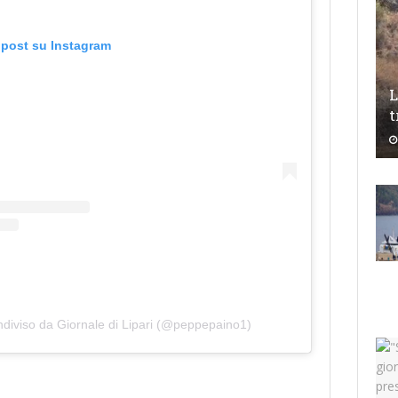
 post su Instagram
L
t
ndiviso da Giornale di Lipari (@peppepaino1)