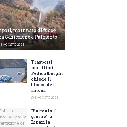
ipari, mattinata di fuoco
ra Schiccione e Palmento
6 AGOSTO 2026
Trasporti
marittimi :
Federalberghi
chiede il
blocco dei
rincari
6 AGOSTO 2026
“Soltanto il
giorno”, a
Lipari la