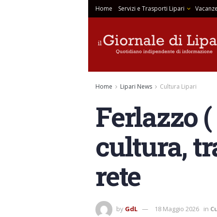
Home
Servizi e Trasporti Lipari
Vacanze
Home
Lipari News
Cultura Lipari
Ferlazzo (
cultura, t
rete
by
GdL
18 Maggio 2026
in
Cu