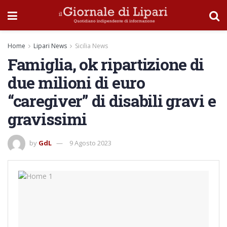
Home
Lipari News
Sicilia News
Famiglia, ok ripartizione di
due milioni di euro
“caregiver” di disabili gravi e
gravissimi
by
GdL
9 Agosto 2023