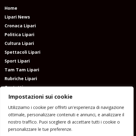
Home
Lipari News
Cronaca Lipari
Politica Lipari
Cultura Lipari
Spettacoli Lipari
Sport Lipari
Tam Tam Lipari
Rubriche Lipari
Contatti
Impostazioni sui cookie
Utilizziamo i cookie per offrirti un'esperienza di navigazione
ottimale, personalizzare contenuti e annunci, e analizzare il
nostro traffico. Puoi scegliere di accettare tutti i cookie o
Direttore responsabile: Peppe Paino - Eolmedia, via Zinzolo, 20 - 980555 -
personalizzare le tue preferenze.
Lipari (Me) - Tel. 3924544698 e-mail: giornaledilipari@gmail.com -