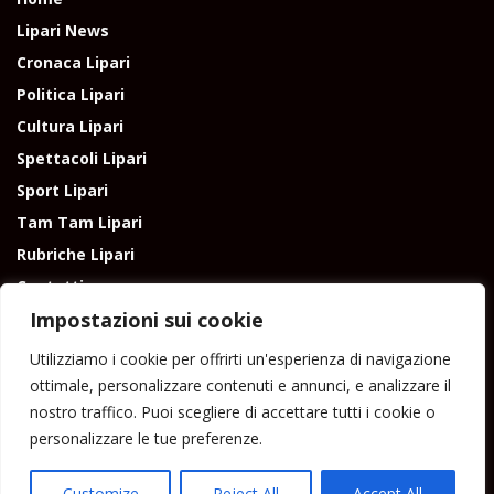
Lipari News
Cronaca Lipari
Politica Lipari
Cultura Lipari
Spettacoli Lipari
Sport Lipari
Tam Tam Lipari
Rubriche Lipari
Contatti
Impostazioni sui cookie
Utilizziamo i cookie per offrirti un'esperienza di navigazione
ottimale, personalizzare contenuti e annunci, e analizzare il
nostro traffico. Puoi scegliere di accettare tutti i cookie o
Direttore responsabile: Peppe Paino - Eolmedia, via Zinzolo, 20 - 980555 -
personalizzare le tue preferenze.
Lipari (Me) - Tel. 3924544698 e-mail: giornaledilipari@gmail.com -
peppepaino1@gmail.com Testata registrata al Tribunale di Barcellona
P.G.
Customize
Reject All
Accept All