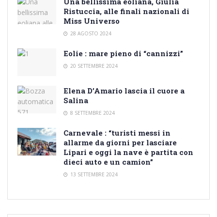
Una bellissima eoliana, Giulia
Ristuccia, alle finali nazionali di
Miss Universo
28 AGOSTO 2024
Eolie : mare pieno di “cannizzi”
20 SETTEMBRE 2024
Elena D’Amario lascia il cuore a
Salina
8 SETTEMBRE 2024
Carnevale : “turisti messi in
allarme da giorni per lasciare
Lipari e oggi la nave è partita con
dieci auto e un camion”
13 SETTEMBRE 2024