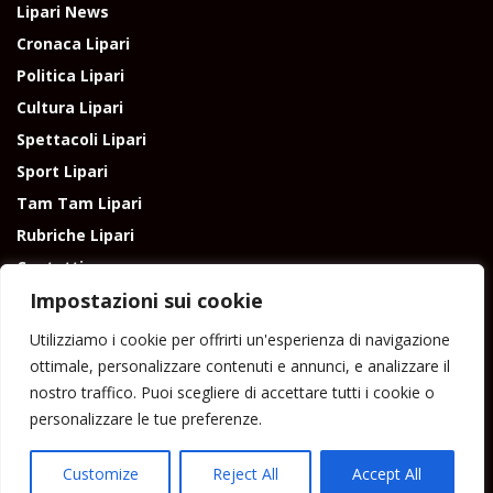
Lipari News
Cronaca Lipari
Politica Lipari
Cultura Lipari
Spettacoli Lipari
Sport Lipari
Tam Tam Lipari
Rubriche Lipari
Contatti
Impostazioni sui cookie
Utilizziamo i cookie per offrirti un'esperienza di navigazione
ottimale, personalizzare contenuti e annunci, e analizzare il
nostro traffico. Puoi scegliere di accettare tutti i cookie o
Direttore responsabile: Peppe Paino - Eolmedia, via Zinzolo, 20 - 980555 -
personalizzare le tue preferenze.
Lipari (Me) - Tel. 3924544698 e-mail: giornaledilipari@gmail.com -
peppepaino1@gmail.com Testata registrata al Tribunale di Barcellona
P.G.
Customize
Reject All
Accept All