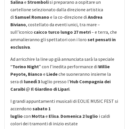
Salina
e
Stromboli
si preparano a ospitare un
cartellone selezionato dalla direzione artistica
di
Samuel Romano
e la co-direzione di
Andrea
Biviano
, costellato da eventi unici, tra mare –
sull’iconico
caicco turco lungo 27 metri
– e terra, che
ammalieranno gli spettatori con i loro
set pensati in
esclusiva
.
Ad arricchire la line up già annunciata sarà la speciale
“
Torino Night
” con l’inedita performance di
Willie
Peyote, Bianco
e
Liede
che suoneranno insieme la
sera di
lunedì 3
luglio presso l’
Hub Compagnia dei
Caraibi
@
Il Giardino di Lipari
.
I grandi appuntamenti musicali di EOLIE MUSIC FEST si
accendono
sabato 1
luglio
con
Motta
e
Elisa
.
Domenica 2 luglio
i caldi
colori dei tramonti di inizio estate