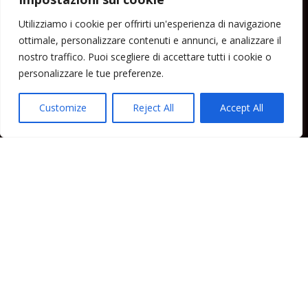
Menu
Utilizziamo i cookie per offrirti un'esperienza di navigazione
ottimale, personalizzare contenuti e annunci, e analizzare il
Home
nostro traffico. Puoi scegliere di accettare tutti i cookie o
Lipari News
personalizzare le tue preferenze.
Cronaca Lipari
Politica Lipari
Customize
Reject All
Accept All
Cultura Lipari
Spettacoli Lipari
Sport Lipari
Tam Tam Lipari
Rubriche Lipari
Contatti
Direttore responsabile: Peppe Paino - Eolmedia, via Zinzolo, 20 - 980555 -