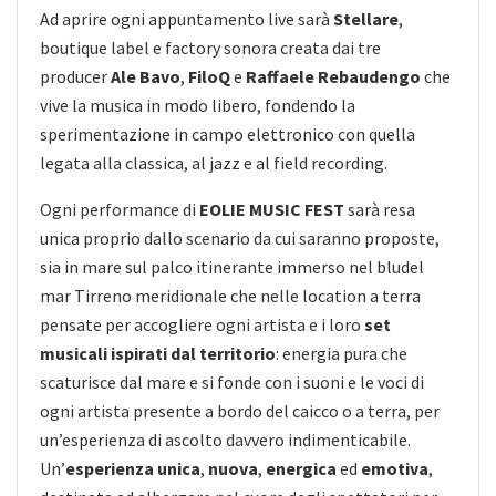
Ad aprire ogni appuntamento live sarà
Stellare
,
boutique label e factory sonora creata dai tre
producer
Ale Bavo
,
FiloQ
e
Raffaele
Rebaudengo
che
vive la musica in modo libero, fondendo la
sperimentazione in campo elettronico con quella
legata alla classica, al jazz e al field recording.
Ogni performance di
EOLIE MUSIC FEST
sarà resa
unica proprio dallo scenario da cui saranno proposte,
sia in mare sul palco itinerante immerso nel bludel
mar Tirreno meridionale che nelle location a terra
pensate per accogliere ogni artista e i loro
set
musicali ispirati dal territorio
: energia pura che
scaturisce dal mare e si fonde con i suoni e le voci di
ogni artista presente a bordo del caicco o a terra, per
un’esperienza di ascolto davvero indimenticabile.
Un’
esperienza
unica
,
nuova
,
energica
ed
emotiva
,