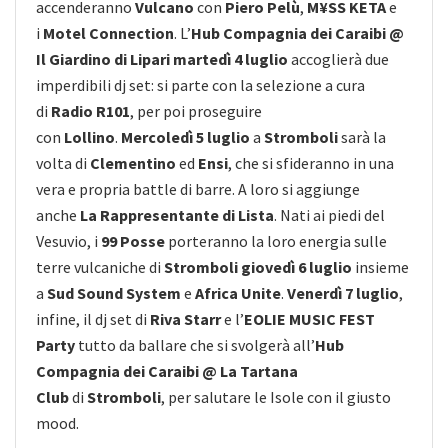
accenderanno
Vulcano
con
Piero Pelù
,
M¥SS KETA
e
i
Motel Connection
. L’
Hub Compagnia dei Caraibi @
Il Giardino di Lipari
martedì 4 luglio
accoglierà due
imperdibili dj set: si parte con la selezione a cura
di
Radio R101
, per poi proseguire
con
Lollino
.
Mercoledì 5 luglio
a
Stromboli
sarà la
volta di
Clementino
ed
Ensi
, che si sfideranno in una
vera e propria battle di barre. A loro si aggiunge
anche
La Rappresentante di Lista
. Nati ai piedi del
Vesuvio, i
99 Posse
porteranno la loro energia sulle
terre vulcaniche di
Stromboli
giovedì 6 luglio
insieme
a
Sud Sound System
e
Africa Unite
.
Venerdì 7 luglio
,
infine, il dj set di
Riva Starr
e l’
EOLIE MUSIC FEST
Party
tutto da ballare che si svolgerà all’
Hub
Compagnia dei Caraibi @ La Tartana
Club
di
Stromboli
, per salutare le Isole con il giusto
mood.