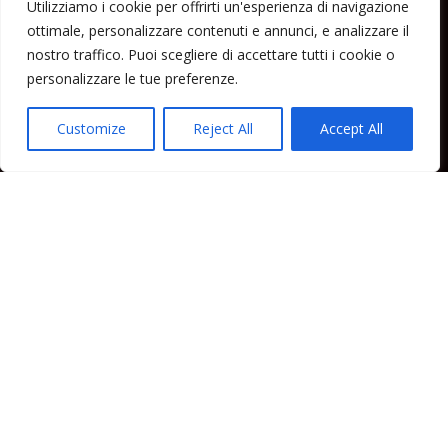
Utilizziamo i cookie per offrirti un'esperienza di navigazione
ottimale, personalizzare contenuti e annunci, e analizzare il
Home
nostro traffico. Puoi scegliere di accettare tutti i cookie o
Lipari News
personalizzare le tue preferenze.
Cronaca Lipari
Politica Lipari
Customize
Reject All
Accept All
Cultura Lipari
Spettacoli Lipari
Sport Lipari
Tam Tam Lipari
Rubriche Lipari
Contatti
Direttore responsabile: Peppe Paino - Eolmedia, via Zinzolo, 20 - 980555 -
Lipari (Me) - Tel. 3924544698 e-mail: giornaledilipari@gmail.com -