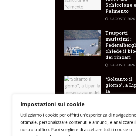
Schiccione 
Palmento
6 AGOSTO 2026
Trasporti
marittimi :
Federalberg
chiede il bl
dei rincari
6 AGOSTO 2026
“Soltanto il
giorno”, a Li
la
presentazio
del libro di
Impostazioni sui cookie
Santina Cose
Utilizziamo i cookie per offrirti un'esperienza di navigazion
6 AGOSTO 2026
ottimale, personalizzare contenuti e annunci, e analizzare i
nostro traffico. Puoi scegliere di accettare tutti i cookie o