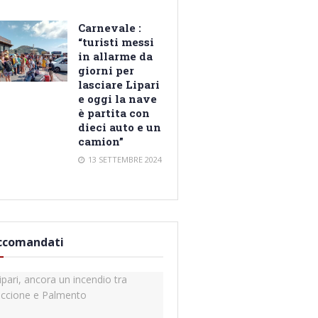
Carnevale :
“turisti messi
in allarme da
giorni per
lasciare Lipari
e oggi la nave
è partita con
dieci auto e un
camion”
13 SETTEMBRE 2024
ccomandati