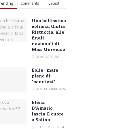
rending
Comments
Latest
Una bellissima
eoliana, Giulia
Ristuccia, alle
finali
nazionali di
Miss Universo
28 AGOSTO 2024
Eolie : mare
pieno di
“cannizzi”
20 SETTEMBRE 2024
Elena
D’Amario
lascia il cuore
a Salina
8 SETTEMBRE 2024