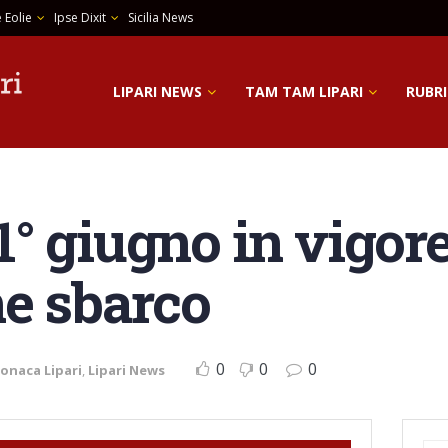
 Eolie
Ipse Dixit
Sicilia News
LIPARI NEWS
TAM TAM LIPARI
RUBRI
 1° giugno in vigor
ne sbarco
0
0
0
onaca Lipari
,
Lipari News