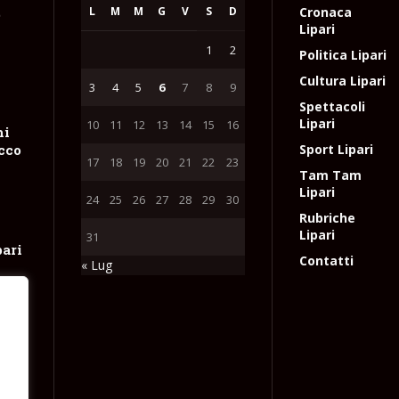
L
M
M
G
V
S
D
Cronaca
e
Lipari
1
2
Politica Lipari
Cultura Lipari
3
4
5
6
7
8
9
Spettacoli
Lipari
10
11
12
13
14
15
16
hi
occo
Sport Lipari
17
18
19
20
21
22
23
Tam Tam
Lipari
24
25
26
27
28
29
30
Rubriche
Lipari
31
pari
Contatti
« Lug
ne
tta
e
l