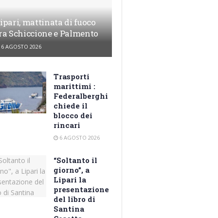
ipari, mattinata di fuoco
ra Schiccione e Palmento
6 AGOSTO 2026
Trasporti
marittimi :
Federalberghi
chiede il
blocco dei
rincari
6 AGOSTO 2026
“Soltanto il
giorno”, a
Lipari la
presentazione
del libro di
Santina