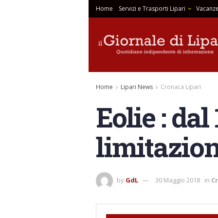
Home
Servizi e Trasporti Lipari
Vacanze
Home
Lipari News
Cronaca Lipari
Eolie : dal
limitazio
by
GdL
30 Maggio 2018
in
Cr