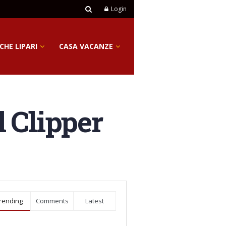
Login
CHE LIPARI
CASA VACANZE
l Clipper
rending
Comments
Latest