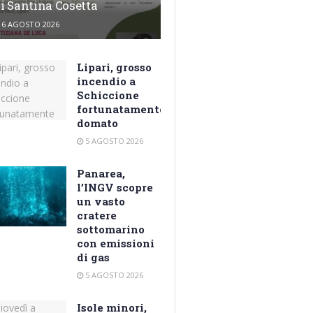
i Santina Cosetta
6 AGOSTO 2026
Lipari, grosso
incendio a
Schiccione
fortunatamente
domato
5 AGOSTO 2026
Panarea,
l’INGV scopre
un vasto
cratere
sottomarino
con emissioni
di gas
5 AGOSTO 2026
Isole minori,