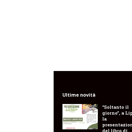
Ultime novità
“Soltanto il
giorno”, a Li
la
presentazio
del libro di