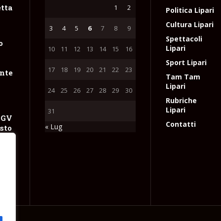
tta
1
2
Politica Lipari
Cultura Lipari
3
4
5
6
7
8
9
Spettacoli
o
Lipari
10
11
12
13
14
15
16
Sport Lipari
17
18
19
20
21
22
23
nte
Tam Tam
Lipari
24
25
26
27
28
29
30
Rubriche
Lipari
31
NGV
Contatti
« Lug
sto
 con
 gas
e
l