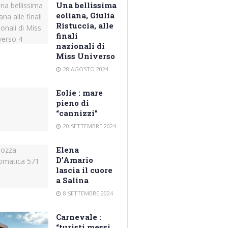
Una bellissima
eoliana, Giulia
Ristuccia, alle
finali
nazionali di
Miss Universo
28 AGOSTO 2024
Eolie : mare
pieno di
“cannizzi”
20 SETTEMBRE 2024
Elena
D’Amario
lascia il cuore
a Salina
8 SETTEMBRE 2024
Carnevale :
“turisti messi