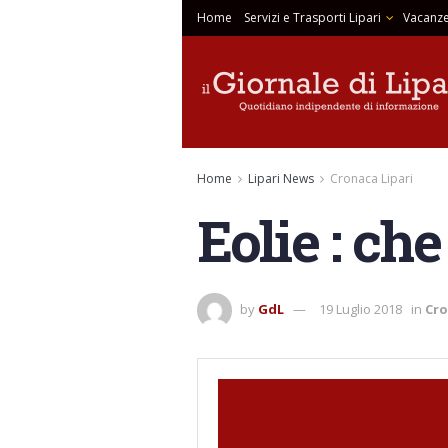
Home
Servizi e Trasporti Lipari
Vacanze
Home
Lipari News
Cronaca Lipari
Eolie : ch
by
GdL
19 Luglio 2018
in
Cro