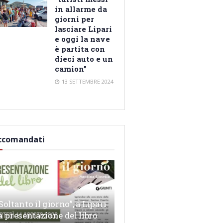
in allarme da
giorni per
lasciare Lipari
e oggi la nave
è partita con
dieci auto e un
camion”
13 SETTEMBRE 2024
ccomandati
Soltanto il giorno”, a Lipari
a presentazione del libro