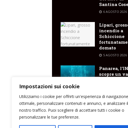
Santina Cose
6 AGOSTO 2026
Lipari, gross
incendio a
Schiccione
fortunatame
domato
5 AGOSTO 2026
Panarea, l’I
scopre un va
cratere
sottomarino
Impostazioni sui cookie
emissioni di
Utilizziamo i cookie per offrirti un'esperienza di navigazion
5 AGOSTO 2026
ottimale, personalizzare contenuti e annunci, e analizzare i
nostro traffico. Puoi scegliere di accettare tutti i cookie o
personalizzare le tue preferenze.