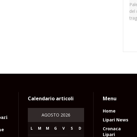
Calendario articoli
Menu
Home
AGOSTO 2026
pari
Lipari News
L
M
M
G
V
S
D
Cronaca
ne
Lipari