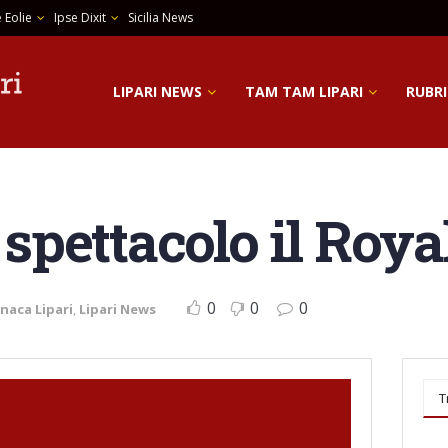
 Eolie
Ipse Dixit
Sicilia News
LIPARI NEWS
TAM TAM LIPARI
RUBRI
e spettacolo il Roya
0
0
0
naca Lipari
,
Lipari News
T