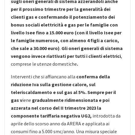
sugli oneri generali di sistema azzerandoli anche
per il prossimo trimestre per la generalità dei
clienti gas e confermando il potenziamento dei
bonus sociali elettricità e gas per le famiglie con
livello Isee fino a 15.000 euro (con il livello Isee per
le
famiglie numerose, con almeno 4 figli a carico,
che sale a 30.000 euro)
.
Gli oneri generali di sistema
vengono invece riattivati per tutti i clienti elettrici
,
comprese le utenze domestiche
.
Interventi che si affiancano alla
conferma della
riduzione Iva
sulla gestione calore, sul
teleriscaldamento
e sul gas al 5%. Sempre per il
gas v
iene
gradualmente ridimensionata e poi
azzerata nel corso del II trimestre 2023 la
componente tariffaria negativa UG2,
introdotta da
aprile dello scorso anno da ARERA e applicata ai
consumi fino a 5.000 smc/anno. Una misura speciale