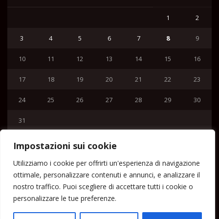
1
2
3
4
5
6
7
8
9
10
11
12
13
14
15
16
17
18
19
20
21
22
23
24
25
26
27
28
29
30
31
« Lug
Impostazioni sui cookie
Menu
Utilizziamo i cookie per offrirti un'esperienza di navigazione
ottimale, personalizzare contenuti e annunci, e analizzare il
Home
nostro traffico. Puoi scegliere di accettare tutti i cookie o
Lipari News
personalizzare le tue preferenze.
Cronaca Lipari
Politica Lipari