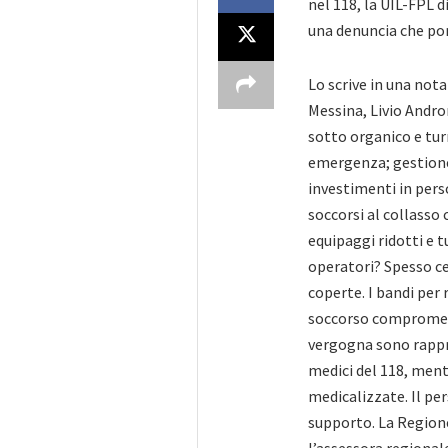
nel 118, la UIL-FPL d
una denuncia che por
Lo scrive in una nota
Messina, Livio Andr
sotto organico e turn
emergenza; gestione
investimenti in pers
soccorsi al collass
equipaggi ridotti e 
operatori? Spesso c
coperte. I bandi per 
soccorso compromessi
vergogna sono rappre
medici del 118, men
medicalizzate. Il pe
supporto. La Region