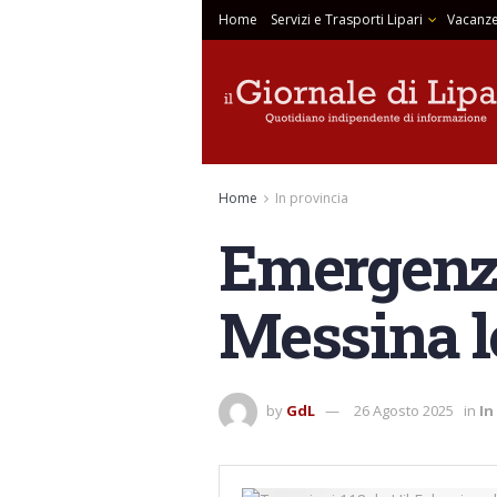
Home
Servizi e Trasporti Lipari
Vacanze
Home
In provincia
Emergenza 
Messina l
by
GdL
26 Agosto 2025
in
In