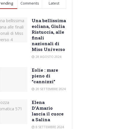
rending
Comments
Latest
Una bellissima
eoliana, Giulia
Ristuccia, alle
finali
nazionali di
Miss Universo
28 AGOSTO 2024
Eolie : mare
pieno di
“cannizzi”
20 SETTEMBRE 2024
Elena
D’Amario
lascia il cuore
a Salina
8 SETTEMBRE 2024