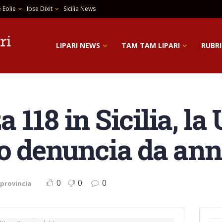
 Eolie
Ipse Dixit
Sicilia News
LIPARI NEWS
TAM TAM LIPARI
RUBRI
118 in Sicilia, la
o denuncia da ann
0
0
0
 provincia