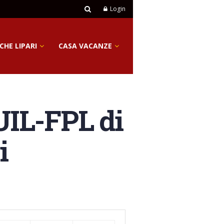
Login
CHE LIPARI
CASA VACANZE
 UIL-FPL di
i