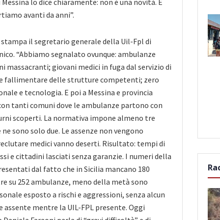
i Messina lo dice chiaramente: non è una novità. È
tiamo avanti da anni”.
 stampa il segretario generale della Uil-Fpl di
onico. “Abbiamo segnalato ovunque: ambulanze
i massacranti; giovani medici in fuga dal servizio di
 fallimentare delle strutture competenti; zero
onale e tecnologia. E poi a Messina e provincia
o con tanti comuni dove le ambulanze partono con
turni scoperti. La normativa impone almeno tre
e ne sono solo due. Le assenze non vengono
reclutare medici vanno deserti. Risultato: tempi di
 e cittadini lasciati senza garanzie. I numeri della
Ra
sentati dal fatto che in Sicilia mancano 180
tre su 252 ambulanze, meno della metà sono
rsonale esposto a rischi e aggressioni, senza alcun
e assente mentre la UIL-FPL presente. Oggi