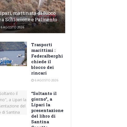
ipari, mattinata di fuoco
ra Schiccione e Palmento
6 AGOSTO 2026
Trasporti
marittimi :
Federalberghi
chiede il
blocco dei
rincari
6 AGOSTO 2026
“Soltanto il
giorno”, a
Lipari la
presentazione
del libro di
Santina