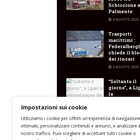
Schiccione 
Palmento
6 AGOSTO 2026
Trasporti
marittimi :
Federalberg
chiede il bl
dei rincari
6 AGOSTO 2026
“Soltanto il
giorno”, a Li
la
presentazio
del libro di
Impostazioni sui cookie
Santina Cose
Utilizziamo i cookie per offrirti un'esperienza di navigazion
6 AGOSTO 2026
ottimale, personalizzare contenuti e annunci, e analizzare i
nostro traffico. Puoi scegliere di accettare tutti i cookie o