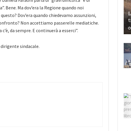
 Daniela Faraoni parla di “gravi difficoltà” e di
”. Bene. Ma dov’era la Regione quando noi
L
questo? Dov’era quando chiedevamo assunzioni,
t
 confronto? Non accettiamo passerelle mediatiche.
 c’è, da sempre. E continuerà a esserci”.
 dirigente sindacale.