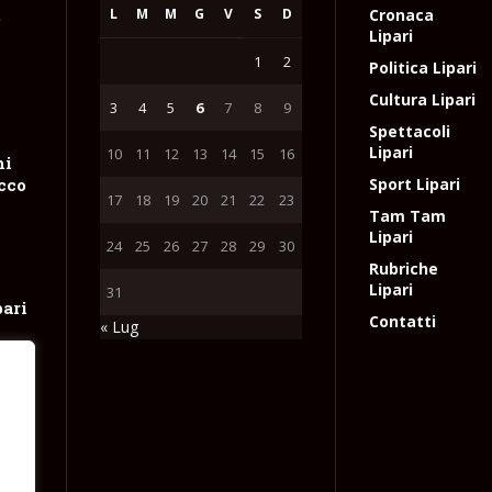
L
M
M
G
V
S
D
Cronaca
e
Lipari
1
2
Politica Lipari
Cultura Lipari
3
4
5
6
7
8
9
Spettacoli
Lipari
10
11
12
13
14
15
16
hi
occo
Sport Lipari
17
18
19
20
21
22
23
Tam Tam
Lipari
24
25
26
27
28
29
30
Rubriche
Lipari
31
pari
Contatti
« Lug
ne
tta
e
l