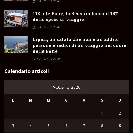
8 AGOSTO 2026
118 alle Eolie, la Seus rimborsa il 18%
delle spese di viaggio
8 AGOSTO 2026
Lipari, un saluto che non è un addio:
persone e radici di un viaggio nel cuore
delle Eolie
8 AGOSTO 2026
Calendario articoli
AGOSTO 2026
L
M
M
G
V
S
D
1
2
3
4
5
6
7
8
9