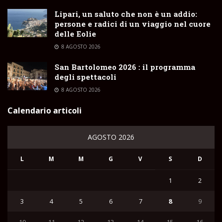
Lipari, un saluto che non è un addio:
persone e radici di un viaggio nel cuore
delle Eolie
8 AGOSTO 2026
San Bartolomeo 2026 : il programma
degli spettacoli
8 AGOSTO 2026
Calendario articoli
AGOSTO 2026
L
M
M
G
V
S
D
1
2
3
4
5
6
7
8
9
10
11
12
13
14
15
16