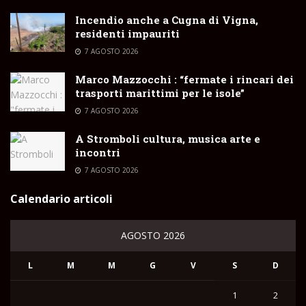
Incendio anche a Cugna di Vigna,
residenti impauriti
7 AGOSTO 2026
Marco Mazzocchi : “fermate i rincari dei
trasporti marittimi per le isole”
7 AGOSTO 2026
A Stromboli cultura, musica arte e
incontri
7 AGOSTO 2026
Calendario articoli
AGOSTO 2026
L
M
M
G
V
S
D
1
2