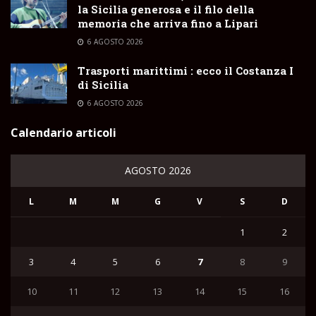
la Sicilia generosa e il filo della
memoria che arriva fino a Lipari
6 AGOSTO 2026
Trasporti marittimi : ecco il Costanza I
di Sicilia
6 AGOSTO 2026
Calendario articoli
AGOSTO 2026
L
M
M
G
V
S
D
1
2
3
4
5
6
7
8
9
10
11
12
13
14
15
16