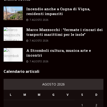
Incendio anche a Cugna di Vigna,
residenti impauriti
7 AGOSTO 2026
Marco Mazzocchi : “fermate i rincari dei
trasporti marittimi per le isole”
7 AGOSTO 2026
A Stromboli cultura, musica arte e
incontri
7 AGOSTO 2026
Calendario articoli
AGOSTO 2026
L
M
M
G
V
S
D
1
2