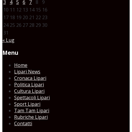
3
4
5
6
7
8
9
10
11
12
13
14
15
16
17
18
19
20
21
22
23
24
25
26
27
28
29
30
31
« Lug
Menu
Home
Lipari News
Cronaca Lipari
Politica Lipari
Cultura Lipari
Spettacoli Lipari
Sport Lipari
Tam Tam Lipari
Rubriche Lipari
Contatti