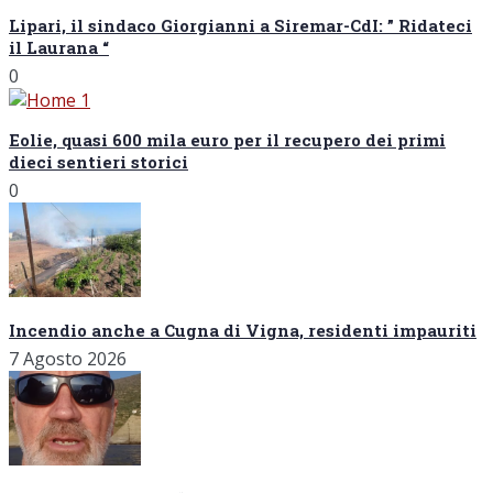
Lipari, il sindaco Giorgianni a Siremar-CdI: ” Ridateci
il Laurana “
0
Eolie, quasi 600 mila euro per il recupero dei primi
dieci sentieri storici
0
Incendio anche a Cugna di Vigna, residenti impauriti
7 Agosto 2026