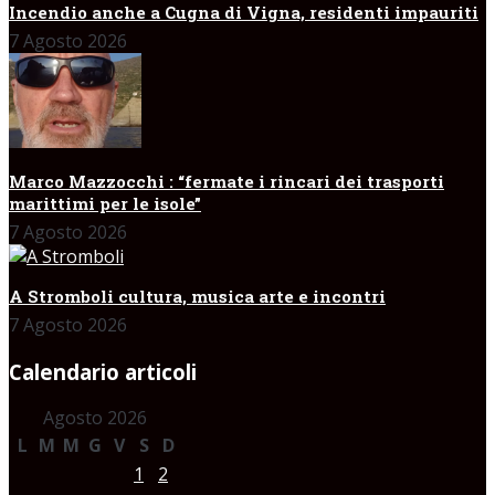
Incendio anche a Cugna di Vigna, residenti impauriti
7 Agosto 2026
Marco Mazzocchi : “fermate i rincari dei trasporti
marittimi per le isole”
7 Agosto 2026
A Stromboli cultura, musica arte e incontri
7 Agosto 2026
Calendario articoli
Agosto 2026
L
M
M
G
V
S
D
1
2