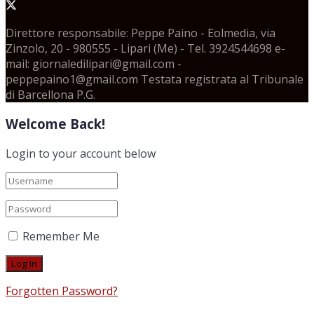
Direttore responsabile: Peppe Paino - Eolmedia, via
Zinzolo, 20 - 980555 - Lipari (Me) - Tel. 3924544698 e-
mail: giornaledilipari@gmail.com -
peppepaino1@gmail.com Testata registrata al Tribunale
di Barcellona P.G.
Welcome Back!
Login to your account below
Remember Me
Forgotten Password?