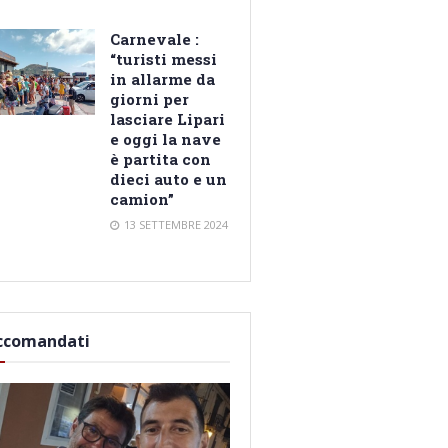
Carnevale :
“turisti messi
in allarme da
giorni per
lasciare Lipari
e oggi la nave
è partita con
dieci auto e un
camion”
13 SETTEMBRE 2024
ccomandati