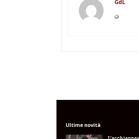
GdL
Ultime novità
L’acchiappa