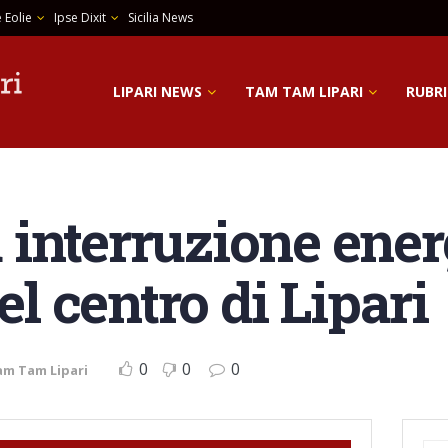
 Eolie
Ipse Dixit
Sicilia News
LIPARI NEWS
TAM TAM LIPARI
RUBRI
interruzione ener
el centro di Lipari
0
0
0
am Tam Lipari