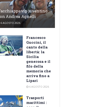
’acchiappavip juventino
on Andrea Agnelli
6 AGOSTO 2026
Francesco
Guccini, il
canto della
libertà: la
Sicilia
generosa e il
filo della
memoria che
arriva fino a
Lipari
6 AGOSTO 2026
Trasporti
marittimi :