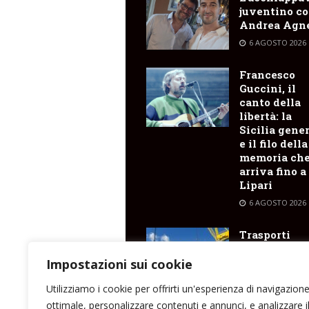
juventino c
Andrea Agne
6 AGOSTO 2026
Francesco
Guccini, il
canto della
libertà: la
Sicilia gene
e il filo della
memoria ch
arriva fino a
Lipari
6 AGOSTO 2026
Trasporti
marittimi : 
il Costanza I
Impostazioni sui cookie
Sicilia
Utilizziamo i cookie per offrirti un'esperienza di navigazion
6 AGOSTO 2026
ottimale, personalizzare contenuti e annunci, e analizzare i