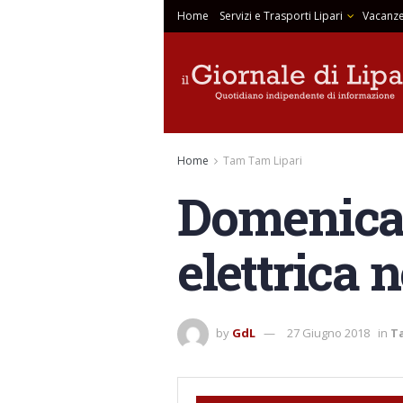
Home
Servizi e Trasporti Lipari
Vacanze
Home
Tam Tam Lipari
Domenica 
elettrica n
by
GdL
27 Giugno 2018
in
T