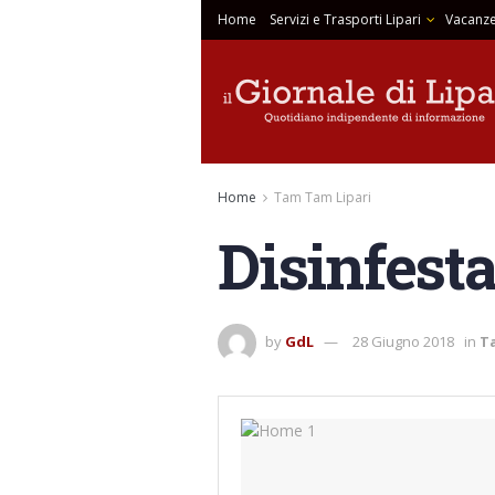
Home
Servizi e Trasporti Lipari
Vacanze
Home
Tam Tam Lipari
Disinfest
by
GdL
28 Giugno 2018
in
T