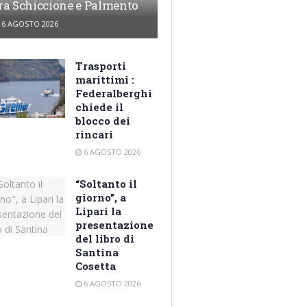
ra Schiccione e Palmento
6 AGOSTO 2026
Trasporti
marittimi :
Federalberghi
chiede il
blocco dei
rincari
6 AGOSTO 2026
“Soltanto il
giorno”, a
Lipari la
presentazione
del libro di
Santina
Cosetta
6 AGOSTO 2026