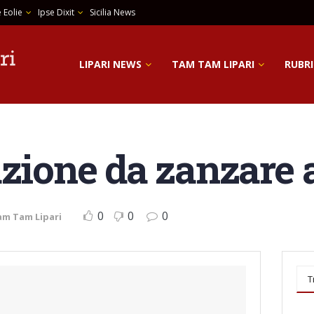
 Eolie
Ipse Dixit
Sicilia News
LIPARI NEWS
TAM TAM LIPARI
RUBRI
azione da zanzare 
0
0
0
am Tam Lipari
T