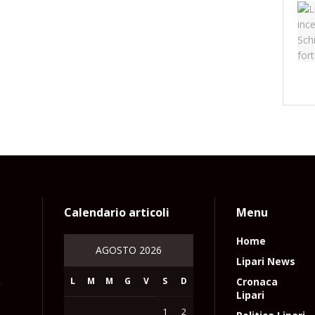
Calendario articoli
Menu
Home
AGOSTO 2026
Lipari News
L
M
M
G
V
S
D
Cronaca
e
Lipari
1
2