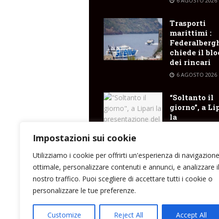
6 AGOSTO 2026
Trasporti
marittimi :
Federalberg
chiede il bl
dei rincari
6 AGOSTO 2026
“Soltanto il
giorno”, a Li
la
presentazio
del libro di
Impostazioni sui cookie
Santina Cose
Utilizziamo i cookie per offrirti un'esperienza di navigazion
6 AGOSTO 2026
ottimale, personalizzare contenuti e annunci, e analizzare i
nostro traffico. Puoi scegliere di accettare tutti i cookie o
personalizzare le tue preferenze.
Direttore responsabile: Peppe Paino - Eolmed
Customize
Reject All
Accept All