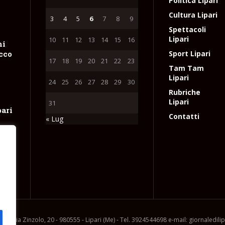
Politica Lipari
Cultura Lipari
3
4
5
6
7
8
9
Spettacoli
Lipari
10
11
12
13
14
15
16
hi
occo
Sport Lipari
17
18
19
20
21
22
23
Tam Tam
Lipari
24
25
26
27
28
29
30
Rubriche
Lipari
31
pari
Contatti
« Lug
ne
tta
e
l
ia, via Zinzolo, 20 - 980555 - Lipari (Me) - Tel. 3924544698 e-mail: giornaledil