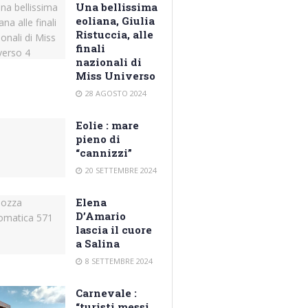
Una bellissima
eoliana, Giulia
Ristuccia, alle
finali
nazionali di
Miss Universo
28 AGOSTO 2024
Eolie : mare
pieno di
“cannizzi”
20 SETTEMBRE 2024
Elena
D’Amario
lascia il cuore
a Salina
8 SETTEMBRE 2024
Carnevale :
“turisti messi