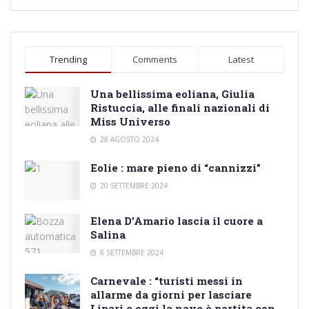
Trending
Comments
Latest
Una bellissima eoliana, Giulia
Ristuccia, alle finali nazionali di
Miss Universo
28 AGOSTO 2024
Eolie : mare pieno di “cannizzi”
20 SETTEMBRE 2024
Elena D’Amario lascia il cuore a
Salina
8 SETTEMBRE 2024
Carnevale : “turisti messi in
allarme da giorni per lasciare
Lipari e oggi la nave è partita con