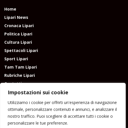
Home
Lipari News
Cronaca Lipari
Politica Lipari
Cultura Lipari
Spettacoli Lipari
Sport Lipari
Tam Tam Lipari
Rubriche Lipari
Contatti
Impostazioni sui cookie
Utilizziamo i cookie per offrirti un'esperienza di navigazione
ottimale, personalizzare contenuti e annunci, e analizzare il
nostro traffico. Puoi scegliere di accettare tutti i cookie o
Direttore responsabile: Peppe Paino - Eolmedia, via Zinzolo, 20 - 980555 -
personalizzare le tue preferenze.
Lipari (Me) - Tel. 3924544698 e-mail: giornaledilipari@gmail.com -